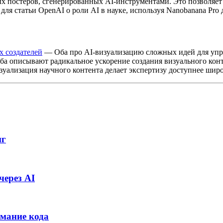
х постеров, сгенерированных AI-инструментами. Это позволяет 
я статьи OpenAI о роли AI в науке, используя Nanobanana Pro д
х создателей
— Оба про AI-визуализацию сложных идей для уп
а описывают радикальное ускорение создания визуального конт
уализация научного контента делает экспертизу доступнее шир
иг
через AI
имание кода