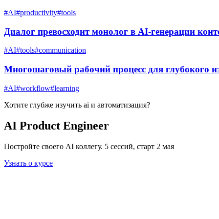
#
AI
#
productivity
#
tools
Диалог превосходит монолог в AI-генерации конт
#
AI
#
tools
#
communication
Многошаговый рабочий процесс для глубокого и
#
AI
#
workflow
#
learning
Хотите глубже изучить
ai и автоматизация
?
AI Product Engineer
Постройте своего AI коллегу. 5 сессий, старт 2 мая
Узнать о курсе