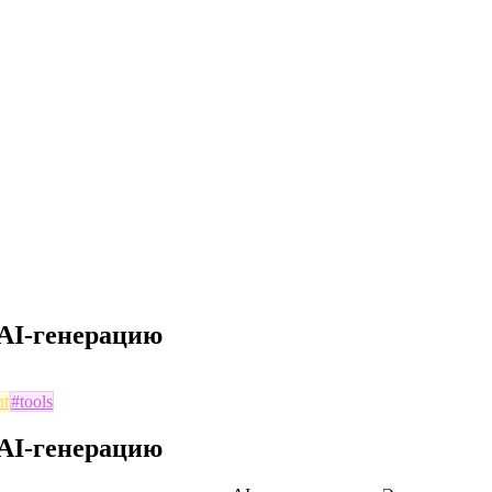
 AI-генерацию
nt
#
tools
 AI-генерацию