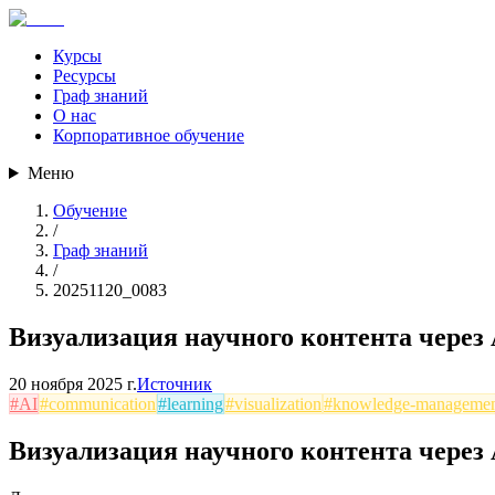
Курсы
Ресурсы
Граф знаний
О нас
Корпоративное обучение
Меню
Обучение
/
Граф знаний
/
20251120_0083
Визуализация научного контента через
20 ноября 2025 г.
Источник
#
AI
#
communication
#
learning
#
visualization
#
knowledge-manageme
Визуализация научного контента через