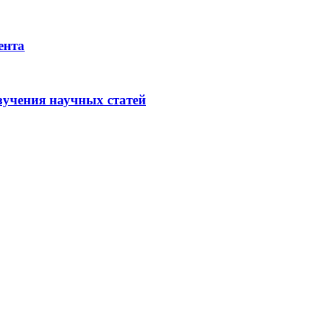
ента
зучения научных статей