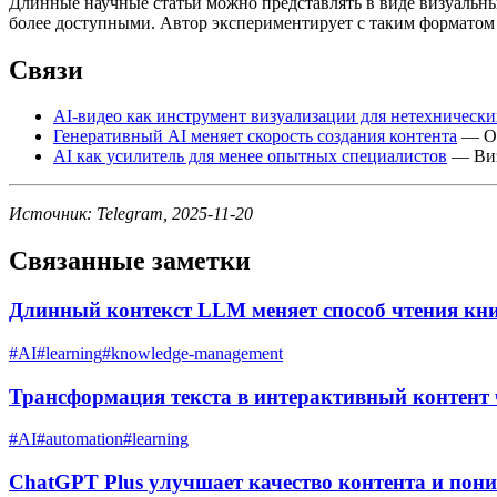
Длинные научные статьи можно представлять в виде визуальны
более доступными. Автор экспериментирует с таким форматом дл
Связи
AI-видео как инструмент визуализации для нетехнически
Генеративный AI меняет скорость создания контента
— Об
AI как усилитель для менее опытных специалистов
— Виз
Источник: Telegram, 2025-11-20
Связанные заметки
Длинный контекст LLM меняет способ чтения кн
#
AI
#
learning
#
knowledge-management
Трансформация текста в интерактивный контент 
#
AI
#
automation
#
learning
ChatGPT Plus улучшает качество контента и пон