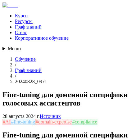
Курсы
Ресурсы
Граф знаний
О нас
Корпоративное обучение
Меню
Обучение
/
Граф знаний
/
20240828_0971
Fine-tuning для доменной специфики
голосовых ассистентов
28 августа 2024 г.
Источник
#
AI
#
fine-tuning
#
domain-expertise
#
compliance
Fine-tuning для доменной специфики