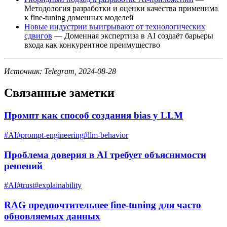
Методология разработки и оценки качества применима
к fine-tuning доменных моделей
Новые индустрии выигрывают от технологических
сдвигов
— Доменная экспертиза в AI создаёт барьеры
входа как конкурентное преимущество
Источник: Telegram, 2024-08-28
Связанные заметки
Промпт как способ создания bias у LLM
#
AI
#
prompt-engineering
#
llm-behavior
Проблема доверия в AI требует объяснимости
решений
#
AI
#
trust
#
explainability
RAG предпочтительнее fine-tuning для часто
обновляемых данных