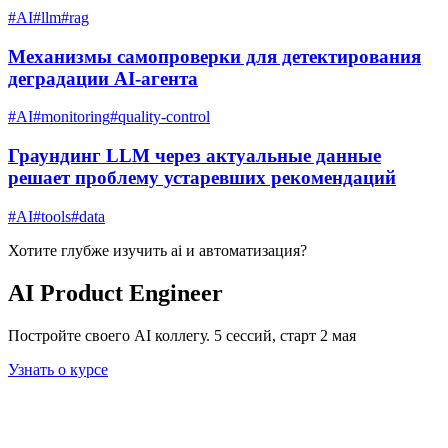
#
AI
#
llm
#
rag
Механизмы самопроверки для детектирования
деградации AI-агента
#
AI
#
monitoring
#
quality-control
Граундинг LLM через актуальные данные
решает проблему устаревших рекомендаций
#
AI
#
tools
#
data
Хотите глубже изучить
ai и автоматизация
?
AI Product Engineer
Постройте своего AI коллегу. 5 сессий, старт 2 мая
Узнать о курсе