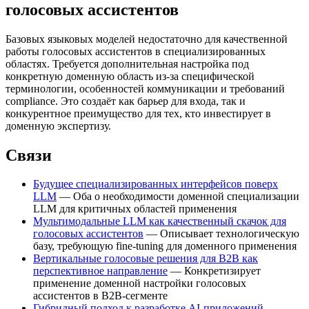
голосовых ассистентов
Базовых языковых моделей недостаточно для качественной
работы голосовых ассистентов в специализированных
областях. Требуется дополнительная настройка под
конкретную доменную область из-за специфической
терминологии, особенностей коммуникации и требований
compliance. Это создаёт как барьер для входа, так и
конкурентное преимущество для тех, кто инвестирует в
доменную экспертизу.
Связи
Будущее специализированных интерфейсов поверх
LLM
— Оба о необходимости доменной специализации
LLM для критичных областей применения
Мультимодальные LLM как качественный скачок для
голосовых ассистентов
— Описывает технологическую
базу, требующую fine-tuning для доменного применения
Вертикальные голосовые решения для B2B как
перспективное направление
— Конкретизирует
применение доменной настройки голосовых
ассистентов в B2B-сегменте
Гибридный подход к разработке AI-приложений
—