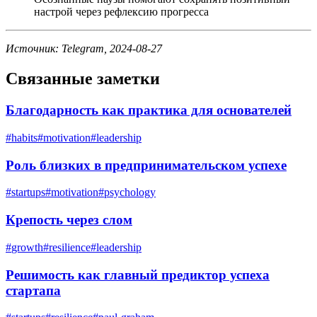
настрой через рефлексию прогресса
Источник: Telegram, 2024-08-27
Связанные заметки
Благодарность как практика для основателей
#
habits
#
motivation
#
leadership
Роль близких в предпринимательском успехе
#
startups
#
motivation
#
psychology
Крепость через слом
#
growth
#
resilience
#
leadership
Решимость как главный предиктор успеха
стартапа