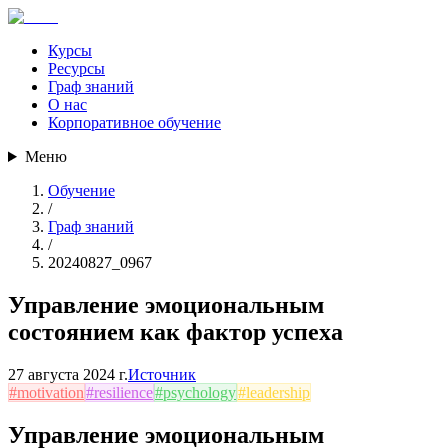
Курсы
Ресурсы
Граф знаний
О нас
Корпоративное обучение
Меню
Обучение
/
Граф знаний
/
20240827_0967
Управление эмоциональным
состоянием как фактор успеха
27 августа 2024 г.
Источник
#
motivation
#
resilience
#
psychology
#
leadership
Управление эмоциональным