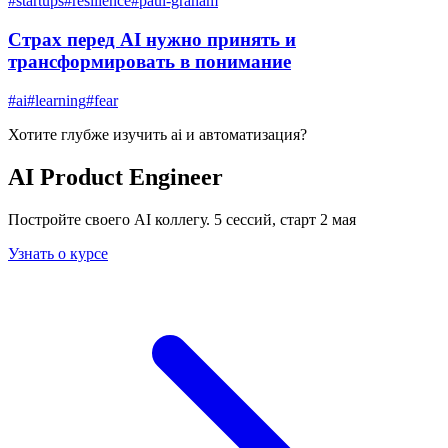
#
startups
#
resilience
#
paul-graham
Страх перед AI нужно принять и
трансформировать в понимание
#
ai
#
learning
#
fear
Хотите глубже изучить
ai и автоматизация
?
AI Product Engineer
Постройте своего AI коллегу. 5 сессий, старт 2 мая
Узнать о курсе