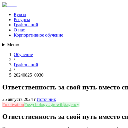
Курсы
Ресурсы
Граф знаний
О нас
Корпоративное обучение
Меню
Обучение
/
Граф знаний
/
20240825_0930
Ответственность за свой путь вместо с
25 августа 2024 г.
Источник
#
motivation
#
psychology
#
growth
#
agency
Ответственность за свой путь вместо с