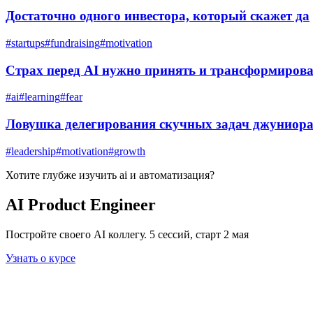
Достаточно одного инвестора, который скажет да
#
startups
#
fundraising
#
motivation
Страх перед AI нужно принять и трансформирова
#
ai
#
learning
#
fear
Ловушка делегирования скучных задач джуниор
#
leadership
#
motivation
#
growth
Хотите глубже изучить
ai и автоматизация
?
AI Product Engineer
Постройте своего AI коллегу. 5 сессий, старт 2 мая
Узнать о курсе