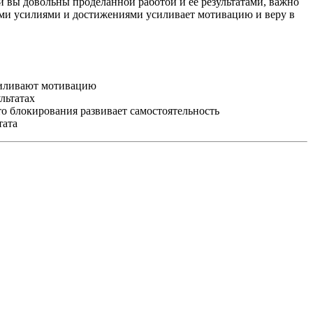
и вы довольны проделанной работой и её результатами, важно
шими усилиями и достижениями усиливает мотивацию и веру в
силивают мотивацию
льтатах
о блокирования развивает самостоятельность
тата