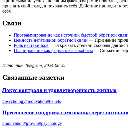
Приписывание успеха внешним факторам («мне повезло») отним
признать свой вклад и похвалить себя. Действие приводит к 
себя.
Связи
Программирование как источник быстрой обратной связ
Ценность негативной обратной связи
— Признание причин
Роль наставников
— открывать степени свободы для эксп
Планирование как форма начала работы
— Снижение барье
Источник: Telegram, 2024-08-25
Связанные заметки
Локус контроля и удовлетворенность жизнью
#
psychology
#
motivation
#
beliefs
Преодоление синдрома самозванца через осознан
#
motivation
#
growth
#
psychology