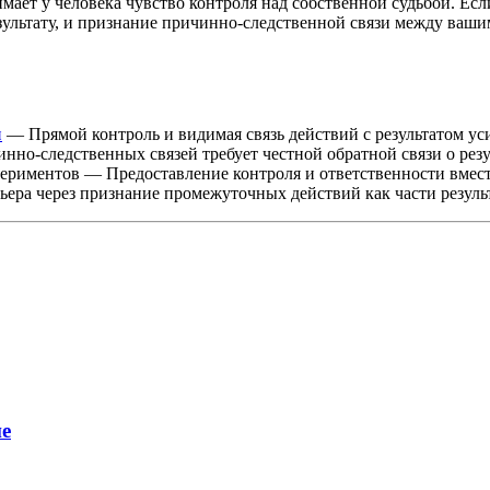
ает у человека чувство контроля над собственной судьбой. Есл
результату, и признание причинно-следственной связи между ва
и
— Прямой контроль и видимая связь действий с результатом у
но-следственных связей требует честной обратной связи о резу
ериментов — Предоставление контроля и ответственности вмест
ра через признание промежуточных действий как части резуль
ие