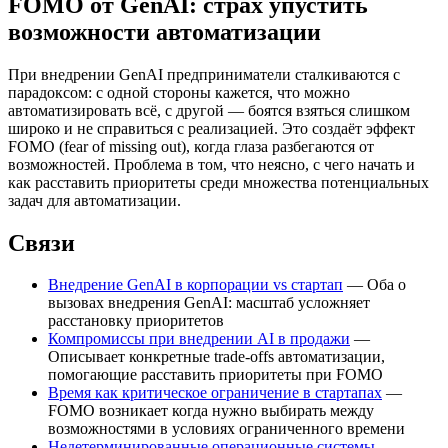
FOMO от GenAI: страх упустить
возможности автоматизации
При внедрении GenAI предприниматели сталкиваются с
парадоксом: с одной стороны кажется, что можно
автоматизировать всё, с другой — боятся взяться слишком
широко и не справиться с реализацией. Это создаёт эффект
FOMO (fear of missing out), когда глаза разбегаются от
возможностей. Проблема в том, что неясно, с чего начать и
как расставить приоритеты среди множества потенциальных
задач для автоматизации.
Связи
Внедрение GenAI в корпорации vs стартап
— Оба о
вызовах внедрения GenAI: масштаб усложняет
расстановку приоритетов
Компромиссы при внедрении AI в продажи
—
Описывает конкретные trade-offs автоматизации,
помогающие расставить приоритеты при FOMO
Время как критическое ограничение в стартапах
—
FOMO возникает когда нужно выбирать между
возможностями в условиях ограниченного времени
Недетерминированные операционные системы
—