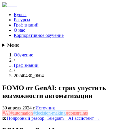
Курсы
Ресурсы
Граф знаний
О нас
Корпоративное обучение
Меню
Обучение
/
Граф знаний
/
20240430_0604
FOMO от GenAI: страх упустить
возможности автоматизации
30 апреля 2024 г.
Источник
#
AI
#
automation
#
decision-making
#
constraints
📖
Подробный разбор:
Telegram + AI-ассистент
→