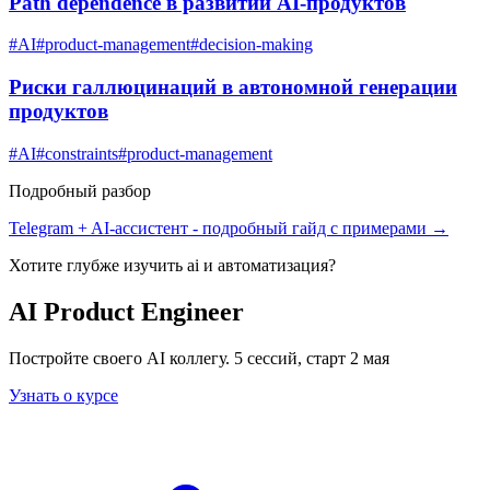
Path dependence в развитии AI-продуктов
#
AI
#
product-management
#
decision-making
Риски галлюцинаций в автономной генерации
продуктов
#
AI
#
constraints
#
product-management
Подробный разбор
Telegram + AI-ассистент
- подробный гайд с примерами →
Хотите глубже изучить
ai и автоматизация
?
AI Product Engineer
Постройте своего AI коллегу. 5 сессий, старт 2 мая
Узнать о курсе