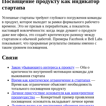
Посвящение продукту как индикатор
стартапа
Успешные стартапы требуют глубокого погружения команды
в продукт, которое выходит за рамки формального рабочего
времени. Это не призыв к переработкам, а показатель
настоящей вовлечённости: когда люди думают о продукте
даже вне офиса, это создаёт критическую разницу между
стартапом и обычной работой. Примеры Facebook и Bell Labs
показывают, что прорывные результаты связаны именно с
таким уровнем посвящения.
Связи
Закон убывающего интереса к проекту
— Оба о
критичности внутренней мотивации команды для
выживания стартапа
Время как критическое ограничение в стартапах
—
Время как ограничение объясняет необходимость
тотального посвящения продукту
Личное присутствие основателя как конкурентное
преимущество
— Конкретный пример проявления
посвящения: основатель вкладывает личное время
Дырявое ведро как инструмент обучения продукта
—