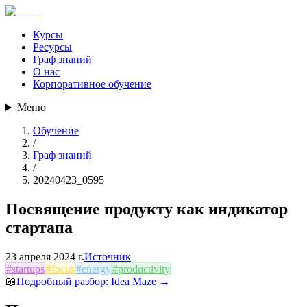
Курсы
Ресурсы
Граф знаний
О нас
Корпоративное обучение
Меню
Обучение
/
Граф знаний
/
20240423_0595
Посвящение продукту как индикатор
стартапа
23 апреля 2024 г.
Источник
#
startups
#
focus
#
energy
#
productivity
📖
Подробный разбор:
Idea Maze
→