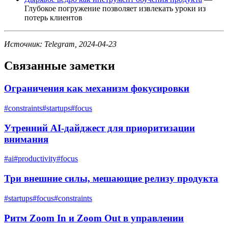
Глубокое погружение позволяет извлекать уроки из
потерь клиентов
Источник: Telegram, 2024-04-23
Связанные заметки
Ограничения как механизм фокусировки
#
constraints
#
startups
#
focus
Утренний AI-дайджест для приоритизации
внимания
#
ai
#
productivity
#
focus
Три внешние силы, мешающие релизу продукта
#
startups
#
focus
#
constraints
Ритм Zoom In и Zoom Out в управлении