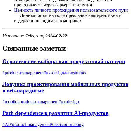
проводимость через барьеры принятия
Ценность личного прохождения пользовательского пути
— Личный опыт выявляет реальные альтернативные
издержки, невидимые в метриках
Источник: Telegram, 2024-02-22
Связанные заметки
Ограничение выбора как продуктовый паттерн
#
product-management
#
ux-design
#
constraints
Ловушка проектирования мобильных продуктов
в веб-парадигме
#
mobile
#
product-management
#
ux-design
Path dependence в развитии AI-продуктов
#
AI
#
product-management
#
decision-making