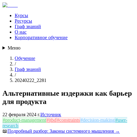
Курсы
Ресурсы
Граф знаний
О нас
Корпоративное обучение
Меню
Обучение
/
Граф знаний
/
20240222_2281
Альтернативные издержки как барьер
для продукта
22 февраля 2024 г.
Источник
#
product-management
#
jtbd
#
constraints
#
decision-making
#
user-
research
📖
Подробный разбор:
Законы системного мышления
→