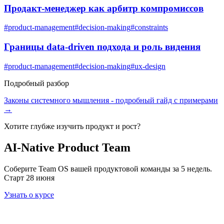
Продакт-менеджер как арбитр компромиссов
#
product-management
#
decision-making
#
constraints
Границы data-driven подхода и роль видения
#
product-management
#
decision-making
#
ux-design
Подробный разбор
Законы системного мышления
- подробный гайд с примерами
→
Хотите глубже изучить
продукт и рост
?
AI-Native Product Team
Соберите Team OS вашей продуктовой команды за 5 недель.
Старт 28 июня
Узнать о курсе