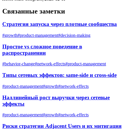
Связанные заметки
Стратегия запуска через плотные сообщества
#
growth
#
product-management
#
decision-making
Простое vs сложное поведение в
распространении
#
behavior-change
#
network-effects
#
product-management
Типы сетевых эффектов: same-side и cross-side
#
product-management
#
growth
#
network-effects
Надлинейный рост выручки через сетевые
эффекты
#
product-management
#
growth
#
network-effects
Риски стратегии Adjacent Users и их митигация