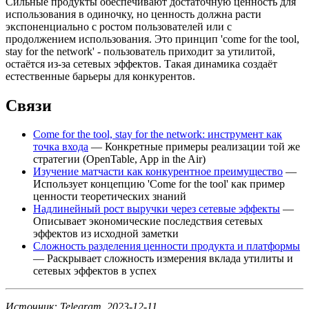
Сильные продукты обеспечивают достаточную ценность для
использования в одиночку, но ценность должна расти
экспоненциально с ростом пользователей или с
продолжением использования. Это принцип 'come for the tool,
stay for the network' - пользователь приходит за утилитой,
остаётся из-за сетевых эффектов. Такая динамика создаёт
естественные барьеры для конкурентов.
Связи
Come for the tool, stay for the network: инструмент как
точка входа
— Конкретные примеры реализации той же
стратегии (OpenTable, App in the Air)
Изучение матчасти как конкурентное преимущество
—
Использует концепцию 'Come for the tool' как пример
ценности теоретических знаний
Надлинейный рост выручки через сетевые эффекты
—
Описывает экономические последствия сетевых
эффектов из исходной заметки
Сложность разделения ценности продукта и платформы
— Раскрывает сложность измерения вклада утилиты и
сетевых эффектов в успех
Источник: Telegram, 2023-12-11