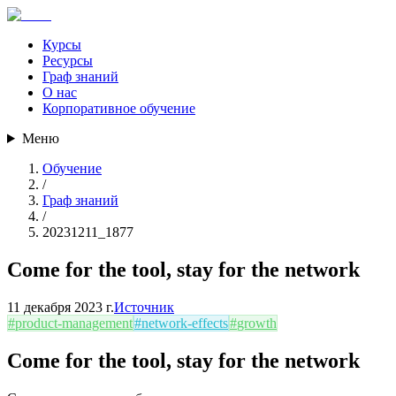
Курсы
Ресурсы
Граф знаний
О нас
Корпоративное обучение
Меню
Обучение
/
Граф знаний
/
20231211_1877
Come for the tool, stay for the network
11 декабря 2023 г.
Источник
#
product-management
#
network-effects
#
growth
Come for the tool, stay for the network