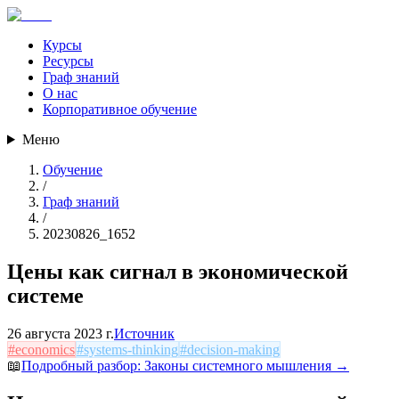
Курсы
Ресурсы
Граф знаний
О нас
Корпоративное обучение
Меню
Обучение
/
Граф знаний
/
20230826_1652
Цены как сигнал в экономической
системе
26 августа 2023 г.
Источник
#
economics
#
systems-thinking
#
decision-making
📖
Подробный разбор:
Законы системного мышления
→