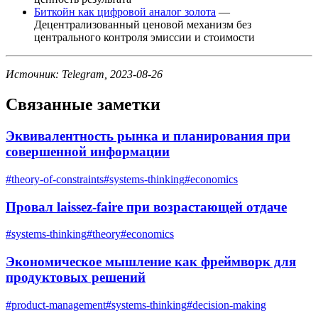
Биткойн как цифровой аналог золота
—
Децентрализованный ценовой механизм без
центрального контроля эмиссии и стоимости
Источник: Telegram, 2023-08-26
Связанные заметки
Эквивалентность рынка и планирования при
совершенной информации
#
theory-of-constraints
#
systems-thinking
#
economics
Провал laissez-faire при возрастающей отдаче
#
systems-thinking
#
theory
#
economics
Экономическое мышление как фреймворк для
продуктовых решений
#
product-management
#
systems-thinking
#
decision-making