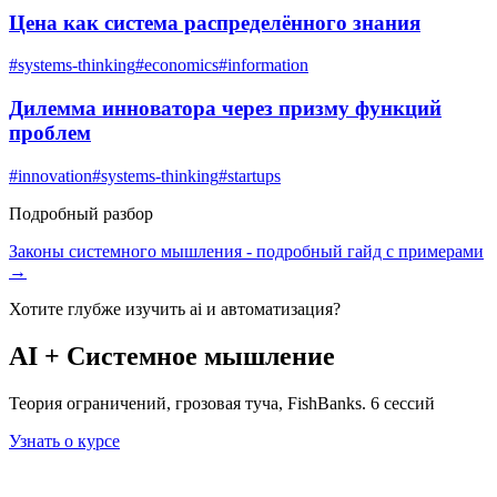
Цена как система распределённого знания
#
systems-thinking
#
economics
#
information
Дилемма инноватора через призму функций
проблем
#
innovation
#
systems-thinking
#
startups
Подробный разбор
Законы системного мышления
- подробный гайд с примерами
→
Хотите глубже изучить
ai и автоматизация
?
AI + Системное мышление
Теория ограничений, грозовая туча, FishBanks. 6 сессий
Узнать о курсе