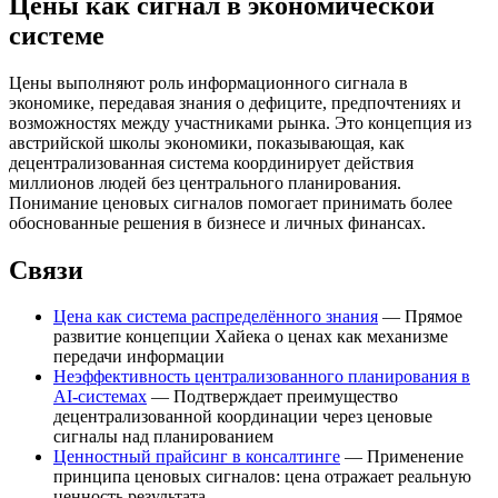
Цены как сигнал в экономической
системе
Цены выполняют роль информационного сигнала в
экономике, передавая знания о дефиците, предпочтениях и
возможностях между участниками рынка. Это концепция из
австрийской школы экономики, показывающая, как
децентрализованная система координирует действия
миллионов людей без центрального планирования.
Понимание ценовых сигналов помогает принимать более
обоснованные решения в бизнесе и личных финансах.
Связи
Цена как система распределённого знания
— Прямое
развитие концепции Хайека о ценах как механизме
передачи информации
Неэффективность централизованного планирования в
AI-системах
— Подтверждает преимущество
децентрализованной координации через ценовые
сигналы над планированием
Ценностный прайсинг в консалтинге
— Применение
принципа ценовых сигналов: цена отражает реальную
ценность результата