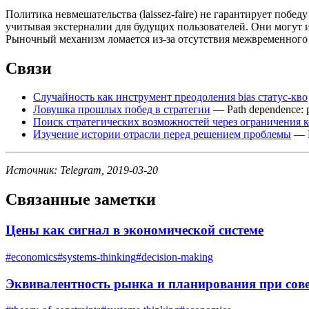
Политика невмешательства (laissez-faire) не гарантирует побе
учитывая экстерналии для будущих пользователей. Они могут 
Рыночный механизм ломается из-за отсутствия межвременного
Связи
Случайность как инструмент преодоления bias статус-кво
Ловушка прошлых побед в стратегии
— Path dependence:
Поиск стратегических возможностей через ограничения 
Изучение истории отрасли перед решением проблемы
— П
Источник: Telegram, 2019-03-20
Связанные заметки
Цены как сигнал в экономической системе
#
economics
#
systems-thinking
#
decision-making
Эквивалентность рынка и планирования при со