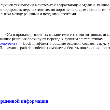
ду лучшей технологии в системах с возрастающей отдачей. Ранни
игнорировать перспективные, но дорогие на старте технологии,
 рынка между ранними и поздними агентами.
— Оба о провале рыночных механизмов из-за когнитивных иск
 ранние решения блокируют переход к лучшим альтернативам
конкурента
— Lock-in эффект: прошлые решения создают структ
онимание path dependence помогает избежать повторения неоп
вершенной информации