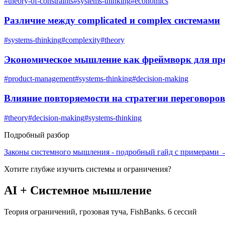
#
theory-of-constraints
#
systems-thinking
#
economics
Различие между complicated и complex системами
#
systems-thinking
#
complexity
#
theory
Экономическое мышление как фреймворк для пр
#
product-management
#
systems-thinking
#
decision-making
Влияние повторяемости на стратегии переговоров
#
theory
#
decision-making
#
systems-thinking
Подробный разбор
Законы системного мышления
- подробный гайд с примерами
Хотите глубже изучить
системы и ограничения
?
AI + Системное мышление
Теория ограничений, грозовая туча, FishBanks. 6 сессий