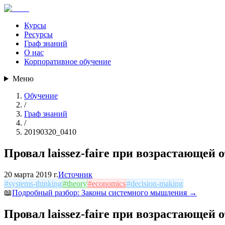
Курсы
Ресурсы
Граф знаний
О нас
Корпоративное обучение
Меню
Обучение
/
Граф знаний
/
20190320_0410
Провал laissez-faire при возрастающей 
20 марта 2019 г.
Источник
#
systems-thinking
#
theory
#
economics
#
decision-making
📖
Подробный разбор:
Законы системного мышления
→
Провал laissez-faire при возрастающей 