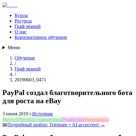
Курсы
Ресурсы
Граф знаний
О нас
Корпоративное обучение
Меню
Обучение
/
Граф знаний
/
20190603_0471
PayPal создал благотворительного бота
для роста на eBay
3 июня 2019 г.
Источник
#
growth
#
product-management
#
marketing
#
automation
📖
Подробный разбор:
Telegram + AI-ассистент
→