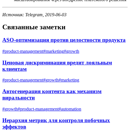
Источник: Telegram, 2019-06-03
Связанные заметки
ASO-оптимизация против целостности продукта
#
product-management
#
marketing
#
growth
Ценовая дискриминация вредит лояльным
клиентам
#
product-management
#
growth
#
marketing
Автогенерация контента как механизм
виральности
#
growth
#
product-management
#
automation
Иерархия метрик для контроля побочных
эффектов