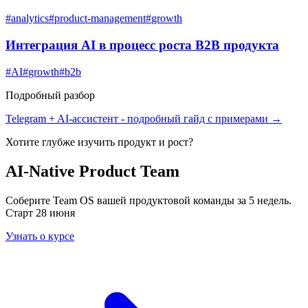
#
analytics
#
product-management
#
growth
Интеграция AI в процесс роста B2B продукта
#
AI
#
growth
#
b2b
Подробный разбор
Telegram + AI-ассистент
- подробный гайд с примерами →
Хотите глубже изучить
продукт и рост
?
AI-Native Product Team
Соберите Team OS вашей продуктовой команды за 5 недель.
Старт 28 июня
Узнать о курсе