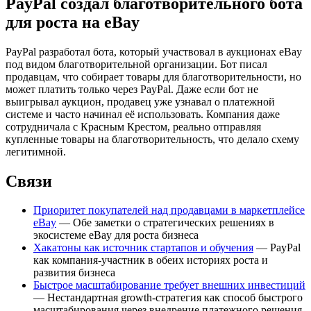
PayPal создал благотворительного бота
для роста на eBay
PayPal разработал бота, который участвовал в аукционах eBay
под видом благотворительной организации. Бот писал
продавцам, что собирает товары для благотворительности, но
может платить только через PayPal. Даже если бот не
выигрывал аукцион, продавец уже узнавал о платежной
системе и часто начинал её использовать. Компания даже
сотрудничала с Красным Крестом, реально отправляя
купленные товары на благотворительность, что делало схему
легитимной.
Связи
Приоритет покупателей над продавцами в маркетплейсе
eBay
— Обе заметки о стратегических решениях в
экосистеме eBay для роста бизнеса
Хакатоны как источник стартапов и обучения
— PayPal
как компания-участник в обеих историях роста и
развития бизнеса
Быстрое масштабирование требует внешних инвестиций
— Нестандартная growth-стратегия как способ быстрого
масштабирования через внедрение платежного решения