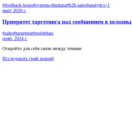
#
feedback-loops
#
systems-thinking
#
b2b-sales
#
analytics
+
1
март 2026 г.
Приоритет таргетинга над сообщением в холодн
#
sales
#
targeting
#
tools
#
data
нояб. 2024 г.
Откройте для себя связи между темами
Исследовать граф знаний