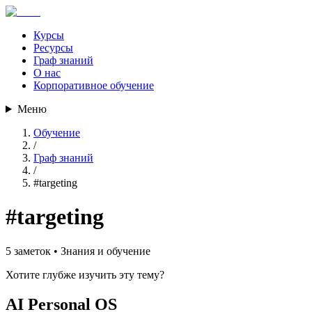
Курсы
Ресурсы
Граф знаний
О нас
Корпоративное обучение
Меню
Обучение
/
Граф знаний
/
#
targeting
#
targeting
5
заметок •
Знания и обучение
Хотите глубже изучить эту тему?
AI Personal OS