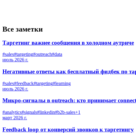
Все заметки
Таргетинг важнее сообщения в холодном аутриче
#
sales
#
targeting
#
outreach
#
data
июль 2026 г.
Негативные ответы как бесплатный фидбек по та
#
sales
#
feedback
#
targeting
#
learning
июль 2026 г.
Микро-сигналы в outreach: кто принимает connect
#
analytics
#
signals
#
linkedin
#
b2b-sales
+
1
март 2026 г.
Feedback loop от конверсий звонков к таргетингу