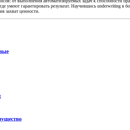
сов: от выполнения автоматизируемых задач к способности брать 
 где умеют гарантировать результат. Научившись underwriting в 
в захват ценности.
вые
t
мущество