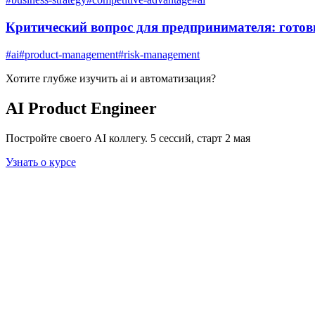
Критический вопрос для предпринимателя: готовн
#
ai
#
product-management
#
risk-management
Хотите глубже изучить
ai и автоматизация
?
AI Product Engineer
Постройте своего AI коллегу. 5 сессий, старт 2 мая
Узнать о курсе