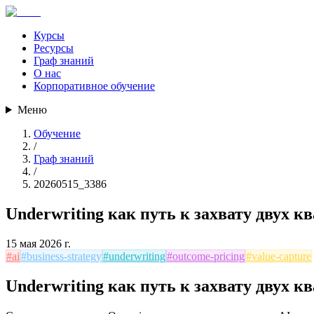
Курсы
Ресурсы
Граф знаний
О нас
Корпоративное обучение
Меню
Обучение
/
Граф знаний
/
20260515_3386
Underwriting как путь к захвату двух к
15 мая 2026 г.
#
ai
#
business-strategy
#
underwriting
#
outcome-pricing
#
value-capture
Underwriting как путь к захвату двух к