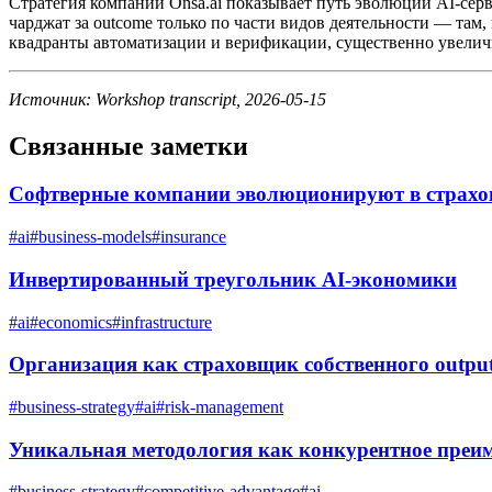
Стратегия компании Onsa.ai показывает путь эволюции AI-серви
чарджат за outcome только по части видов деятельности — там,
квадранты автоматизации и верификации, существенно увеличи
Источник: Workshop transcript, 2026-05-15
Связанные заметки
Софтверные компании эволюционируют в страхо
#
ai
#
business-models
#
insurance
Инвертированный треугольник AI-экономики
#
ai
#
economics
#
infrastructure
Организация как страховщик собственного outpu
#
business-strategy
#
ai
#
risk-management
Уникальная методология как конкурентное преи
#
business-strategy
#
competitive-advantage
#
ai