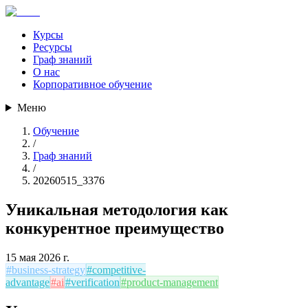
Курсы
Ресурсы
Граф знаний
О нас
Корпоративное обучение
Меню
Обучение
/
Граф знаний
/
20260515_3376
Уникальная методология как
конкурентное преимущество
15 мая 2026 г.
#
business-strategy
#
competitive-
advantage
#
ai
#
verification
#
product-management