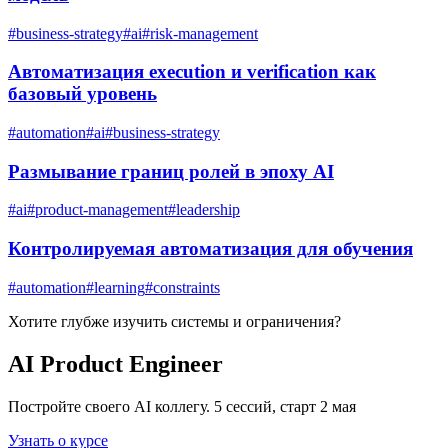
#
business-strategy
#
ai
#
risk-management
Автоматизация execution и verification как
базовый уровень
#
automation
#
ai
#
business-strategy
Размывание границ ролей в эпоху AI
#
ai
#
product-management
#
leadership
Контролируемая автоматизация для обучения
#
automation
#
learning
#
constraints
Хотите глубже изучить
системы и ограничения
?
AI Product Engineer
Постройте своего AI коллегу. 5 сессий, старт 2 мая
Узнать о курсе