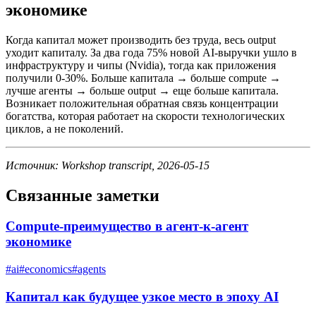
экономике
Когда капитал может производить без труда, весь output
уходит капиталу. За два года 75% новой AI-выручки ушло в
инфраструктуру и чипы (Nvidia), тогда как приложения
получили 0-30%. Больше капитала → больше compute →
лучше агенты → больше output → еще больше капитала.
Возникает положительная обратная связь концентрации
богатства, которая работает на скорости технологических
циклов, а не поколений.
Источник: Workshop transcript, 2026-05-15
Связанные заметки
Compute-преимущество в агент-к-агент
экономике
#
ai
#
economics
#
agents
Капитал как будущее узкое место в эпоху AI