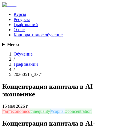
Курсы
Ресурсы
Граф знаний
О нас
Корпоративное обучение
Меню
Обучение
/
Граф знаний
/
20260515_3371
Концентрация капитала в AI-
экономике
15 мая 2026 г.
#
ai
#
economics
#
inequality
#
capital
#
concentration
Концентрация капитала в AI-