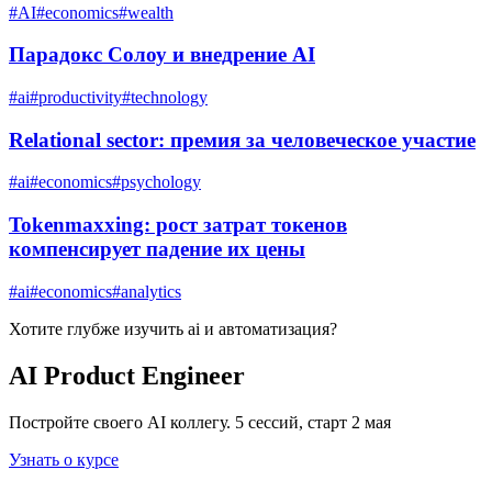
#
AI
#
economics
#
wealth
Парадокс Солоу и внедрение AI
#
ai
#
productivity
#
technology
Relational sector: премия за человеческое участие
#
ai
#
economics
#
psychology
Tokenmaxxing: рост затрат токенов
компенсирует падение их цены
#
ai
#
economics
#
analytics
Хотите глубже изучить
ai и автоматизация
?
AI Product Engineer
Постройте своего AI коллегу. 5 сессий, старт 2 мая
Узнать о курсе