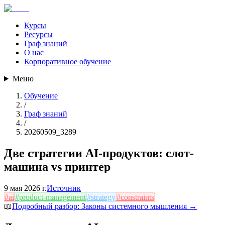
Курсы
Ресурсы
Граф знаний
О нас
Корпоративное обучение
Меню
Обучение
/
Граф знаний
/
20260509_3289
Две стратегии AI-продуктов: слот-
машина vs принтер
9 мая 2026 г.
Источник
#
ai
#
product-management
#
strategy
#
constraints
📖
Подробный разбор:
Законы системного мышления
→