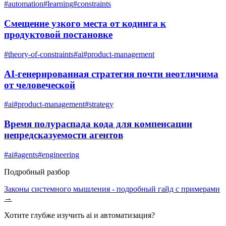
#
automation
#
learning
#
constraints
Смещение узкого места от кодинга к
продуктовой постановке
#
theory-of-constraints
#
ai
#
product-management
AI-генерированная стратегия почти неотличима
от человеческой
#
ai
#
product-management
#
strategy
Время полураспада кода для компенсации
непредсказуемости агентов
#
ai
#
agents
#
engineering
Подробный разбор
Законы системного мышления
- подробный гайд с примерами
→
Хотите глубже изучить
ai и автоматизация
?