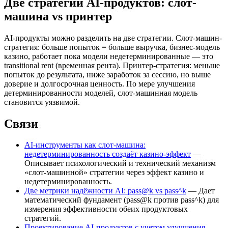
Две стратегии AI-продуктов: слот-
машина vs принтер
AI-продукты можно разделить на две стратегии. Слот-машин-
стратегия: больше попыток = больше выручка, бизнес-модель
казино, работает пока модели недетерминированные — это
transitional rent (временная рента). Принтер-стратегия: меньше
попыток до результата, ниже заработок за сессию, но выше
доверие и долгосрочная ценность. По мере улучшения
детерминированности моделей, слот-машинная модель
становится уязвимой.
Связи
AI-инструменты как слот-машина:
недетерминированность создаёт казино-эффект
—
Описывает психологический и технический механизм
«слот-машинной» стратегии через эффект казино и
недетерминированность.
Две метрики надёжности AI: pass@k vs pass^k
— Дает
математический фундамент (pass@k против pass^k) для
измерения эффективности обеих продуктовых
стратегий.
Проектирование AI-продуктов с учетом улучшения