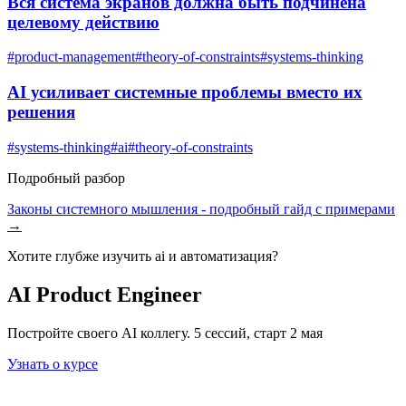
Вся система экранов должна быть подчинена
целевому действию
#
product-management
#
theory-of-constraints
#
systems-thinking
AI усиливает системные проблемы вместо их
решения
#
systems-thinking
#
ai
#
theory-of-constraints
Подробный разбор
Законы системного мышления
- подробный гайд с примерами
→
Хотите глубже изучить
ai и автоматизация
?
AI Product Engineer
Постройте своего AI коллегу. 5 сессий, старт 2 мая
Узнать о курсе