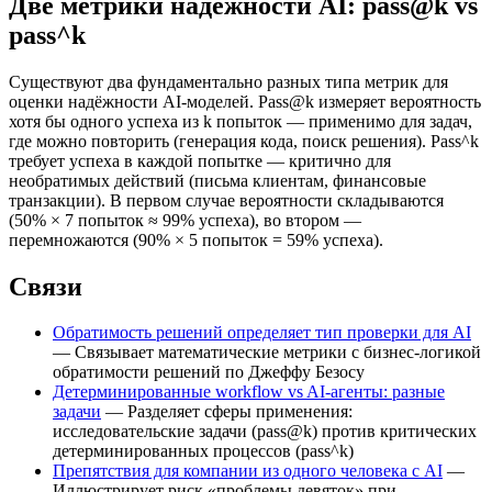
Две метрики надёжности AI: pass@k vs
pass^k
Существуют два фундаментально разных типа метрик для
оценки надёжности AI-моделей. Pass@k измеряет вероятность
хотя бы одного успеха из k попыток — применимо для задач,
где можно повторить (генерация кода, поиск решения). Pass^k
требует успеха в каждой попытке — критично для
необратимых действий (письма клиентам, финансовые
транзакции). В первом случае вероятности складываются
(50% × 7 попыток ≈ 99% успеха), во втором —
перемножаются (90% × 5 попыток = 59% успеха).
Связи
Обратимость решений определяет тип проверки для AI
— Связывает математические метрики с бизнес-логикой
обратимости решений по Джеффу Безосу
Детерминированные workflow vs AI-агенты: разные
задачи
— Разделяет сферы применения:
исследовательские задачи (pass@k) против критических
детерминированных процессов (pass^k)
Препятствия для компании из одного человека с AI
—
Иллюстрирует риск «проблемы девяток» при