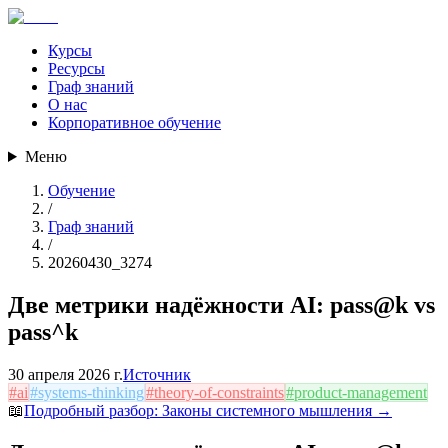
Курсы
Ресурсы
Граф знаний
О нас
Корпоративное обучение
Меню
Обучение
/
Граф знаний
/
20260430_3274
Две метрики надёжности AI: pass@k vs
pass^k
30 апреля 2026 г.
Источник
#
ai
#
systems-thinking
#
theory-of-constraints
#
product-management
📖
Подробный разбор:
Законы системного мышления
→