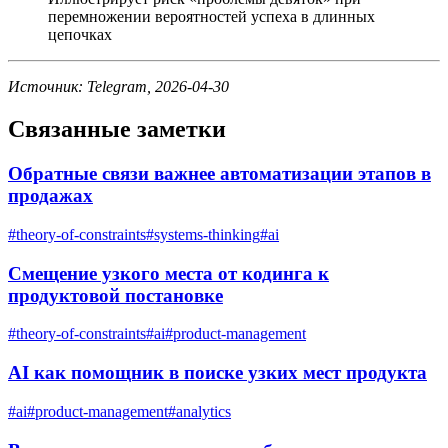
перемножении вероятностей успеха в длинных
цепочках
Источник: Telegram, 2026-04-30
Связанные заметки
Обратные связи важнее автоматизации этапов в
продажах
#
theory-of-constraints
#
systems-thinking
#
ai
Смещение узкого места от кодинга к
продуктовой постановке
#
theory-of-constraints
#
ai
#
product-management
AI как помощник в поиске узких мест продукта
#
ai
#
product-management
#
analytics