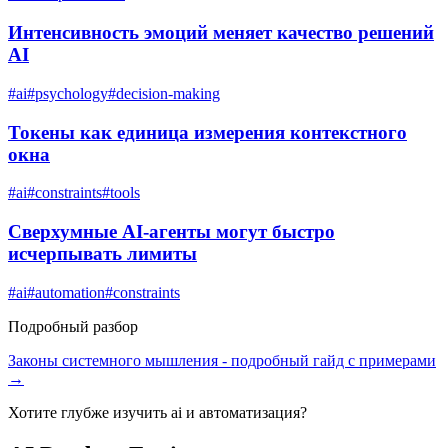
Интенсивность эмоций меняет качество решений
AI
#
ai
#
psychology
#
decision-making
Токены как единица измерения контекстного
окна
#
ai
#
constraints
#
tools
Сверхумные AI-агенты могут быстро
исчерпывать лимиты
#
ai
#
automation
#
constraints
Подробный разбор
Законы системного мышления
- подробный гайд с примерами
→
Хотите глубже изучить
ai и автоматизация
?