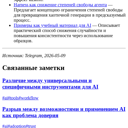
Harness как снижение степеней свободы агента
—
Предлагает концепцию ограничения степеней свободы
для превращения хаотичной генерации в предсказуемый
процесс.
Примеры как учебный материал для AI
— Описывает
практический способ снижения случайности и
повышения консистентности через использование
образцов.
Источник: Telegram, 2026-05-09
Связанные заметки
Различие между универсальными и
специфичными инструментами для AI
#
ai
#
tools
#
workflow
Разрыв между возможностями и применением AI
как проблема доверия
#
ai
#
adoption
#
trust