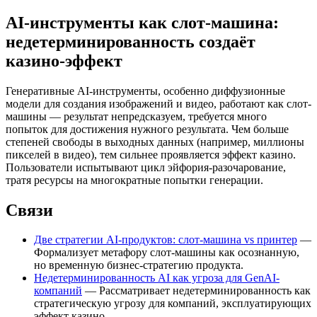
AI-инструменты как слот-машина:
недетерминированность создаёт
казино-эффект
Генеративные AI-инструменты, особенно диффузионные
модели для создания изображений и видео, работают как слот-
машины — результат непредсказуем, требуется много
попыток для достижения нужного результата. Чем больше
степеней свободы в выходных данных (например, миллионы
пикселей в видео), тем сильнее проявляется эффект казино.
Пользователи испытывают цикл эйфория-разочарование,
тратя ресурсы на многократные попытки генерации.
Связи
Две стратегии AI-продуктов: слот-машина vs принтер
—
Формализует метафору слот-машины как осознанную,
но временную бизнес-стратегию продукта.
Недетерминированность AI как угроза для GenAI-
компаний
— Рассматривает недетерминированность как
стратегическую угрозу для компаний, эксплуатирующих
эффект казино.