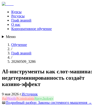
Курсы
Ресурсы
Граф знаний
О нас
Корпоративное обучение
Меню
Обучение
/
Граф знаний
/
20260509_3286
AI-инструменты как слот-машина:
недетерминированность создаёт
казино-эффект
9 мая 2026 г.
Источник
#
ai
#
tools
#
constraints
#
psychology
📖
Подробный разбор:
Законы системного мышления
→