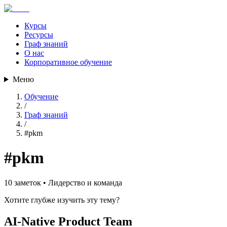
Курсы
Ресурсы
Граф знаний
О нас
Корпоративное обучение
Меню
Обучение
/
Граф знаний
/
#
pkm
#
pkm
10
заметок •
Лидерство и команда
Хотите глубже изучить эту тему?
AI-Native Product Team