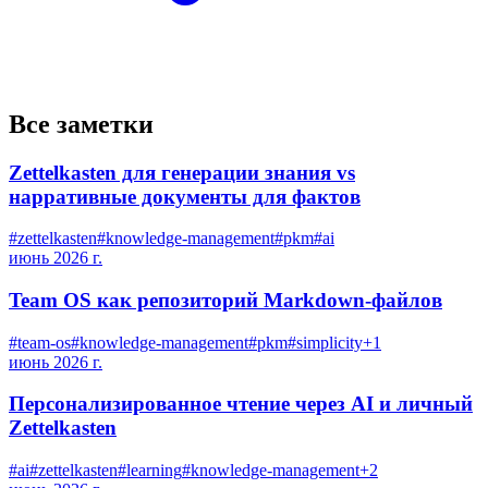
Все заметки
Zettelkasten для генерации знания vs
нарративные документы для фактов
#
zettelkasten
#
knowledge-management
#
pkm
#
ai
июнь 2026 г.
Team OS как репозиторий Markdown-файлов
#
team-os
#
knowledge-management
#
pkm
#
simplicity
+
1
июнь 2026 г.
Персонализированное чтение через AI и личный
Zettelkasten
#
ai
#
zettelkasten
#
learning
#
knowledge-management
+
2