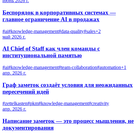
июнь 2026 г.
Беспорядок в корпоративных системах —
главное ограничение AI в продажах
#
ai
#
knowledge-management
#
data-quality
#
sales
+
2
май 2026 г.
AI Chief of Staff как член команды с
институциональной памятью
#
ai
#
knowledge-management
#
team-collaboration
#
automation
+
1
апр. 2026 г.
Граф заметок создаёт условия для неожиданных
пересечений идей
#
zettelkasten
#
pkm
#
knowledge-management
#
creativity
апр. 2026 г.
Написание заметок — это процесс мышления, не
документирования