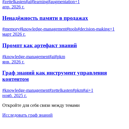
#
zettelkasten
#
ai
#
learning
#
augmentation
+
1
апр. 2026 г.
Ненадёжность памяти в продажах
#
memory
#
knowledge-management
#
tools
#
decision-making
+
1
март 2026 г.
Промпт как артефакт знаний
#
knowledge-management
#
ai
#
pkm
янв. 2026 г.
Граф знаний как инструмент управления
контентом
#
knowledge-management
#
zettelkasten
#
pkm
#
ai
+
1
нояб. 2025 г.
Откройте для себя связи между темами
Исследовать граф знаний