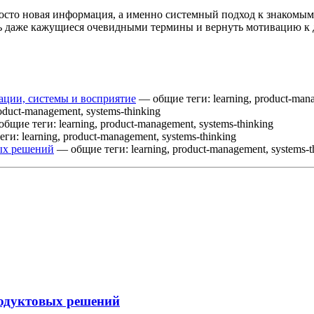
просто новая информация, а именно системный подход к знаком
аже кажущиеся очевидными термины и вернуть мотивацию к дей
ации, системы и восприятие
— общие теги: learning, product-mana
oduct-management, systems-thinking
бщие теги: learning, product-management, systems-thinking
и: learning, product-management, systems-thinking
ых решений
— общие теги: learning, product-management, systems-t
одуктовых решений