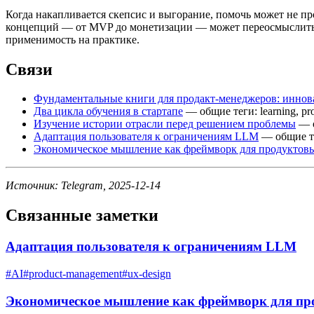
Когда накапливается скепсис и выгорание, помочь может не 
концепций — от MVP до монетизации — может переосмыслить д
применимость на практике.
Связи
Фундаментальные книги для продакт-менеджеров: иннов
Два цикла обучения в стартапе
— общие теги: learning, pr
Изучение истории отрасли перед решением проблемы
— о
Адаптация пользователя к ограничениям LLM
— общие тег
Экономическое мышление как фреймворк для продуктов
Источник: Telegram, 2025-12-14
Связанные заметки
Адаптация пользователя к ограничениям LLM
#
AI
#
product-management
#
ux-design
Экономическое мышление как фреймворк для пр