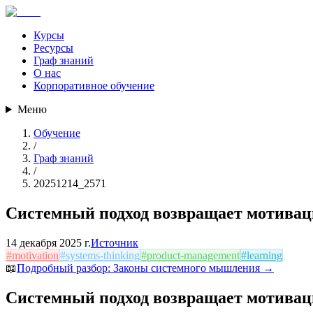
Курсы
Ресурсы
Граф знаний
О нас
Корпоративное обучение
Меню
Обучение
/
Граф знаний
/
20251214_2571
Системный подход возвращает мотивац
14 декабря 2025 г.
Источник
#
motivation
#
systems-thinking
#
product-management
#
learning
📖
Подробный разбор:
Законы системного мышления
→
Системный подход возвращает мотивац