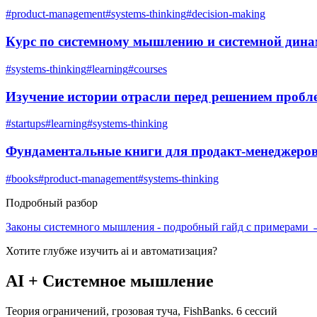
#
product-management
#
systems-thinking
#
decision-making
Курс по системному мышлению и системной дина
#
systems-thinking
#
learning
#
courses
Изучение истории отрасли перед решением проб
#
startups
#
learning
#
systems-thinking
Фундаментальные книги для продакт-менеджеров:
#
books
#
product-management
#
systems-thinking
Подробный разбор
Законы системного мышления
- подробный гайд с примерами
Хотите глубже изучить
ai и автоматизация
?
AI + Системное мышление
Теория ограничений, грозовая туча, FishBanks. 6 сессий