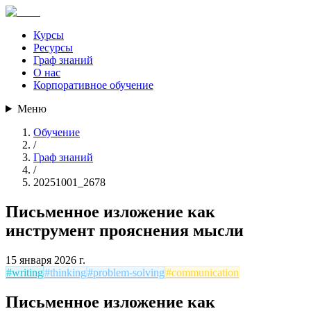
Курсы
Ресурсы
Граф знаний
О нас
Корпоративное обучение
Меню
Обучение
/
Граф знаний
/
20251001_2678
Письменное изложение как
инструмент прояснения мысли
15 января 2026 г.
#
writing
#
thinking
#
problem-solving
#
communication
Письменное изложение как