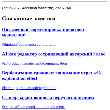
Источник: Workshop transcript, 2025-10-01
Связанные заметки
Письменная формулировка проясняет
мышление
#
thinking
#
communication
#
writing
AI как редактор сохраняющий авторский голос
#
ai
#
product-management
#
communication
Вербализация удваивает понимание через self-
explanation effect
#
learning
#
problem-solving
#
thinking
Сеньор задаёт вопросы перед исполнением
#
expertise
#
communication
#
requirements