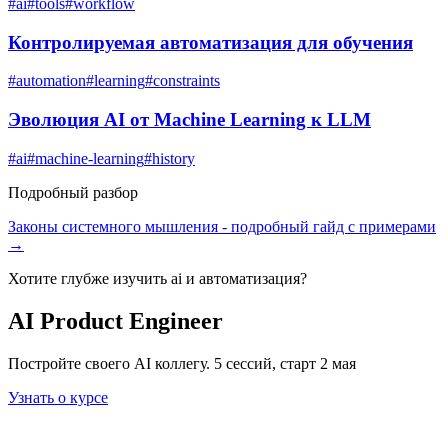
#
ai
#
tools
#
workflow
Контролируемая автоматизация для обучения
#
automation
#
learning
#
constraints
Эволюция AI от Machine Learning к LLM
#
ai
#
machine-learning
#
history
Подробный разбор
Законы системного мышления
- подробный гайд с примерами
→
Хотите глубже изучить
ai и автоматизация
?
AI Product Engineer
Постройте своего AI коллегу. 5 сессий, старт 2 мая
Узнать о курсе