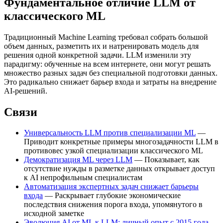
Фундаментальное отличие LLM от
классического ML
Традиционный Machine Learning требовал собрать большой
объем данных, разметить их и натренировать модель для
решения одной конкретной задачи. LLM изменили эту
парадигму: обученные на всем интернете, они могут решать
множество разных задач без специальной подготовки данных.
Это радикально снижает барьер входа и затраты на внедрение
AI-решений.
Связи
Универсальность LLM против специализации ML
—
Приводит конкретные примеры многозадачности LLM в
противовес узкой специализации классического ML
Демократизация ML через LLM
— Показывает, как
отсутствие нужды в разметке данных открывает доступ
к AI непрофильным специалистам
Автоматизация экспертных задач снижает барьеры
входа
— Раскрывает глубокие экономические
последствия снижения порога входа, упомянутого в
исходной заметке
Эволюция AI от ML к LLM: личный опыт с 2015 года
—