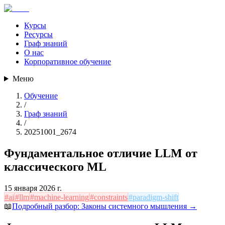
Курсы
Ресурсы
Граф знаний
О нас
Корпоративное обучение
Меню
Обучение
/
Граф знаний
/
20251001_2674
Фундаментальное отличие LLM от
классического ML
15 января 2026 г.
#
ai
#
llm
#
machine-learning
#
constraints
#
paradigm-shift
📖
Подробный разбор:
Законы системного мышления
→