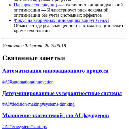
Парадокс суперкуриц
— токсичность индивидуальной
оптимизации — Иллюстрирует риск локальной
оптимизации без учета системных эффектов
Фокус на вторичных инновациях вокруг GenAI
—
Объясняет где реальная ценность автоматизации лежит
кроме технологии
Источник: Telegram, 2025-06-18
Связанные заметки
Автоматизация инновационного процесса
#
AI
#
automation
#
innovation
Детерминированные vs вероятностные системы
#
AI
#
decision-making
#
systems-thinking
Мышление экосистемой для AI-фаундеров
#
AI
#
ecosystem
#
startups