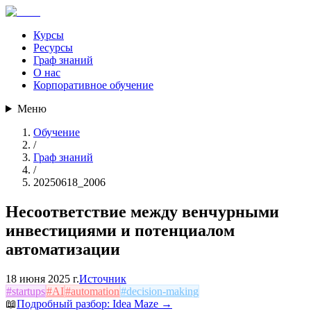
Курсы
Ресурсы
Граф знаний
О нас
Корпоративное обучение
Меню
Обучение
/
Граф знаний
/
20250618_2006
Несоответствие между венчурными
инвестициями и потенциалом
автоматизации
18 июня 2025 г.
Источник
#
startups
#
AI
#
automation
#
decision-making
📖
Подробный разбор:
Idea Maze
→