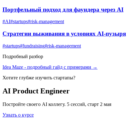
Портфельный подход для фаундера через AI
#
AI
#
startups
#
risk-management
Стратегии выживания в условиях AI-пузыря
#
startups
#
fundraising
#
risk-management
Подробный разбор
Idea Maze
- подробный гайд с примерами →
Хотите глубже изучить
стартапы
?
AI Product Engineer
Постройте своего AI коллегу. 5 сессий, старт 2 мая
Узнать о курсе