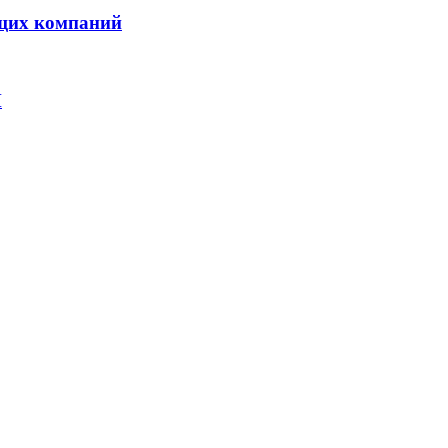
дущих компаний
M