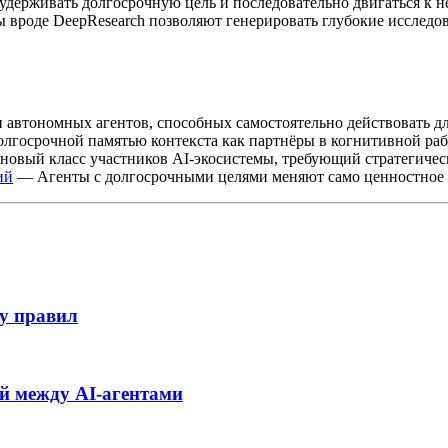
держивать долгосрочную цель и последовательно двигаться к н
ы вроде DeepResearch позволяют генерировать глубокие исследо
 автономных агентов, способных самостоятельно действовать д
лгосрочной памятью контекста как партнёры в когнитивной раб
овый класс участников AI-экосистемы, требующий стратегичес
ий
— Агенты с долгосрочными целями меняют само ценностное 
у правил
й между AI-агентами