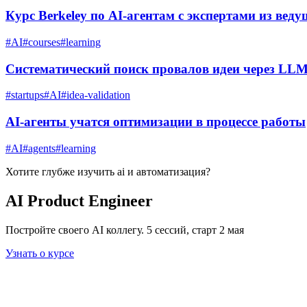
Курс Berkeley по AI-агентам с экспертами из ве
#
AI
#
courses
#
learning
Систематический поиск провалов идеи через LL
#
startups
#
AI
#
idea-validation
AI-агенты учатся оптимизации в процессе работы
#
AI
#
agents
#
learning
Хотите глубже изучить
ai и автоматизация
?
AI Product Engineer
Постройте своего AI коллегу. 5 сессий, старт 2 мая
Узнать о курсе