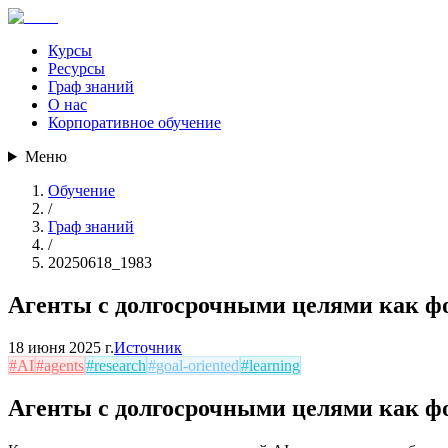
Курсы
Ресурсы
Граф знаний
О нас
Корпоративное обучение
Меню
Обучение
/
Граф знаний
/
20250618_1983
Агенты с долгосрочными целями как ф
18 июня 2025 г.
Источник
#
AI
#
agents
#
research
#
goal-oriented
#
learning
Агенты с долгосрочными целями как ф