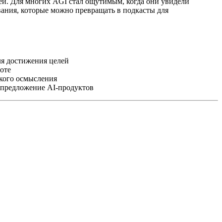
ей. Для многих AGI стал ощутимым, когда они увидели
вания, которые можно превращать в подкасты для
ля достижения целей
оте
кого осмысления
предложение AI-продуктов