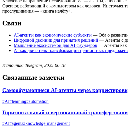
Ключевое направление исследований AI — агенты, способные у
Operator, работающий с компьютером как человек. Инструмент
прослушивания — «книга налёту».
Связи
AI-агенты как экономические субъекты
— Оба о развитии
Цифровой двойник для принятия решений
— Агенты с до
Мышление экосистемой для AI-фаундеров
— Агенты как н
AI как двигатель трансформации ценностных предложен
Источник: Telegram, 2025-06-18
Связанные заметки
Самообучающиеся AI-агенты через корректировк
#
AI
#
learning
#
automation
Горизонтальный и вертикальный трансфер знани
#
AI
#
agents
#
knowledge-management