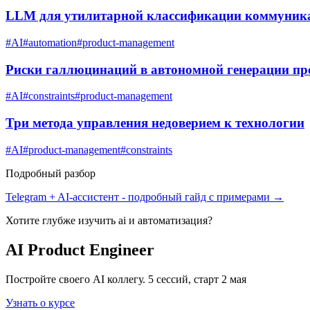
LLM для утилитарной классификации коммуник
#
AI
#
automation
#
product-management
Риски галлюцинаций в автономной генерации пр
#
AI
#
constraints
#
product-management
Три метода управления недоверием к технологии
#
AI
#
product-management
#
constraints
Подробный разбор
Telegram + AI-ассистент
- подробный гайд с примерами →
Хотите глубже изучить
ai и автоматизация
?
AI Product Engineer
Постройте своего AI коллегу. 5 сессий, старт 2 мая
Узнать о курсе