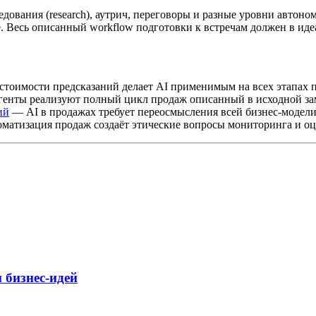
едования (research), аутрич, переговоры и разные уровни автоно
 Весь описанный workflow подготовки к встречам должен в идеа
тоимости предсказаний делает AI применимым на всех этапах 
нты реализуют полный цикл продаж описанный в исходной за
ий
— AI в продажах требует переосмысления всей бизнес-модели
атизация продаж создаёт этические вопросы мониторинга и оц
 бизнес-идей