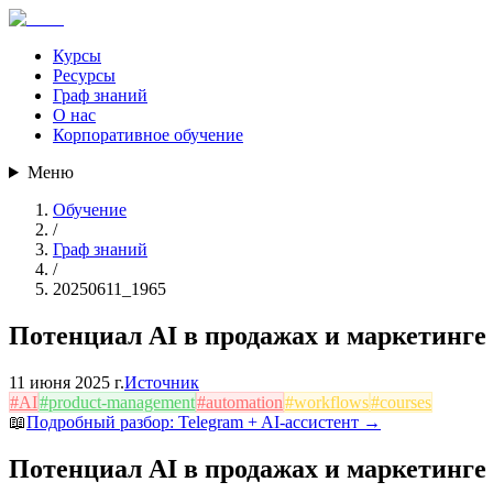
Курсы
Ресурсы
Граф знаний
О нас
Корпоративное обучение
Меню
Обучение
/
Граф знаний
/
20250611_1965
Потенциал AI в продажах и маркетинге
11 июня 2025 г.
Источник
#
AI
#
product-management
#
automation
#
workflows
#
courses
📖
Подробный разбор:
Telegram + AI-ассистент
→
Потенциал AI в продажах и маркетинге