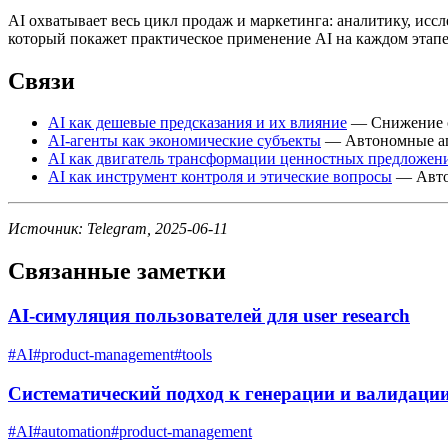
AI охватывает весь цикл продаж и маркетинга: аналитику, иссл
который покажет практическое применение AI на каждом этапе.
Связи
AI как дешевые предсказания и их влияние
— Снижение с
AI-агенты как экономические субъекты
— Автономные аге
AI как двигатель трансформации ценностных предложен
AI как инструмент контроля и этические вопросы
— Автом
Источник: Telegram, 2025-06-11
Связанные заметки
AI-симуляция пользователей для user research
#
AI
#
product-management
#
tools
Систематический подход к генерации и валидации
#
AI
#
automation
#
product-management