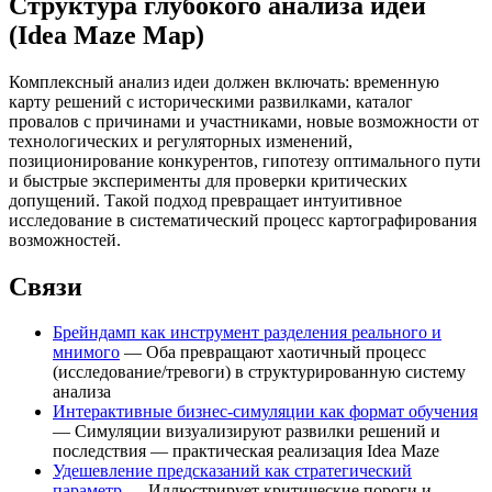
Структура глубокого анализа идеи
(Idea Maze Map)
Комплексный анализ идеи должен включать: временную
карту решений с историческими развилками, каталог
провалов с причинами и участниками, новые возможности от
технологических и регуляторных изменений,
позиционирование конкурентов, гипотезу оптимального пути
и быстрые эксперименты для проверки критических
допущений. Такой подход превращает интуитивное
исследование в систематический процесс картографирования
возможностей.
Связи
Брейндамп как инструмент разделения реального и
мнимого
— Оба превращают хаотичный процесс
(исследование/тревоги) в структурированную систему
анализа
Интерактивные бизнес-симуляции как формат обучения
— Симуляции визуализируют развилки решений и
последствия — практическая реализация Idea Maze
Удешевление предсказаний как стратегический
параметр
— Иллюстрирует критические пороги и