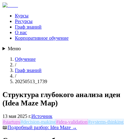
Курсы
Ресурсы
Граф знаний
О нас
Корпоративное обучение
Меню
Обучение
/
Граф знаний
/
20250513_1739
Структура глубокого анализа идеи
(Idea Maze Map)
13 мая 2025 г.
Источник
#
startups
#
decision-making
#
idea-validation
#
systems-thinking
📖
Подробный разбор:
Idea Maze
→