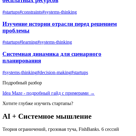
бесплатных ресурсов
#
startups
#
constraints
#
systems-thinking
Изучение истории отрасли перед решением
проблемы
#
startups
#
learning
#
systems-thinking
Системная динамика для сценарного
планирования
#
systems-thinking
#
decision-making
#
startups
Подробный разбор
Idea Maze
- подробный гайд с примерами →
Хотите глубже изучить
стартапы
?
AI + Системное мышление
Теория ограничений, грозовая туча, FishBanks. 6 сессий