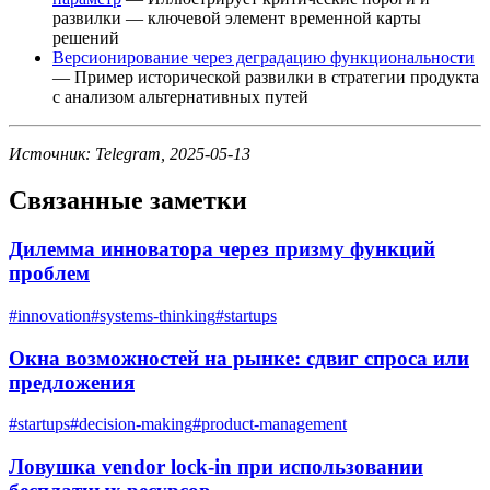
развилки — ключевой элемент временной карты
решений
Версионирование через деградацию функциональности
— Пример исторической развилки в стратегии продукта
с анализом альтернативных путей
Источник: Telegram, 2025-05-13
Связанные заметки
Дилемма инноватора через призму функций
проблем
#
innovation
#
systems-thinking
#
startups
Окна возможностей на рынке: сдвиг спроса или
предложения
#
startups
#
decision-making
#
product-management
Ловушка vendor lock-in при использовании