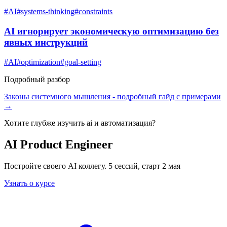
#
AI
#
systems-thinking
#
constraints
AI игнорирует экономическую оптимизацию без
явных инструкций
#
AI
#
optimization
#
goal-setting
Подробный разбор
Законы системного мышления
- подробный гайд с примерами
→
Хотите глубже изучить
ai и автоматизация
?
AI Product Engineer
Постройте своего AI коллегу. 5 сессий, старт 2 мая
Узнать о курсе