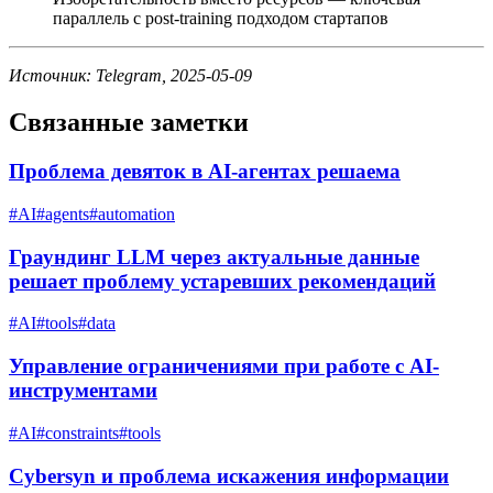
параллель с post-training подходом стартапов
Источник: Telegram, 2025-05-09
Связанные заметки
Проблема девяток в AI-агентах решаема
#
AI
#
agents
#
automation
Граундинг LLM через актуальные данные
решает проблему устаревших рекомендаций
#
AI
#
tools
#
data
Управление ограничениями при работе с AI-
инструментами
#
AI
#
constraints
#
tools
Cybersyn и проблема искажения информации