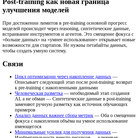
Post-training как новая граница
улучшения моделей
При достижении лимитов в pre-training основной прогресс
моделей происходит через reasoning, синтетические данные,
встраивание инструментов и агентов. Это смещение фокуса с
«больше данных» на «умнее использование» открывает новые
возможности для стартапов. Не нужны петабайты данных,
чтобы создать умную систему.
Связи
Цикл оптимизации через накопление данных
—
Описывает следующий этап после post-training: возврат
к pre-training с накопленными данными
Человеческая разметка
— необходимый этап создания
AI, а не обман — Синтетические данные в post-training
заменяют ручную разметку как источник обучающих
примеров
Анализ данных важнее сбора метрик
— Оба о смещении
фокуса с накопления объёма на умное использование
имеющегося
Минимальные усилия для получения данных
—
Изобретательность вместо ресурсов — ключевая