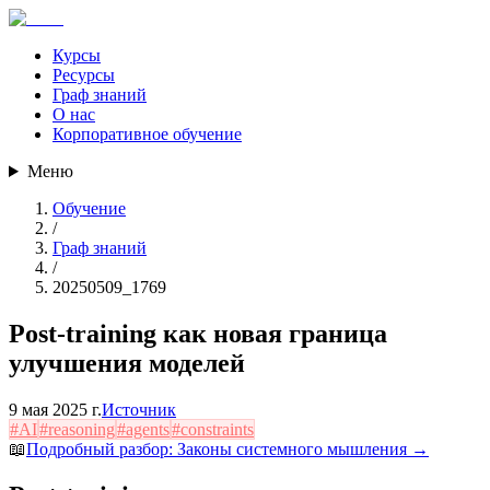
Курсы
Ресурсы
Граф знаний
О нас
Корпоративное обучение
Меню
Обучение
/
Граф знаний
/
20250509_1769
Post-training как новая граница
улучшения моделей
9 мая 2025 г.
Источник
#
AI
#
reasoning
#
agents
#
constraints
📖
Подробный разбор:
Законы системного мышления
→