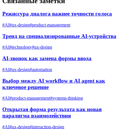
Связанные заметки
Режиссура диалога важнее точности голоса
#
AI
#
ux-design
#
product-management
Тренд на специализированные AI-устройства
#
AI
#
technology
#
ux-design
AI-звонок как замена формы ввода
#
AI
#
ux-design
#
automation
Выбор между AI workflow и AI agent как
ключевое решение
#
AI
#
product-management
#
systems-thinking
Открытая форма результата как новая
парадигма взаимодействия
#
AI
#
ux-design
#
interaction-design