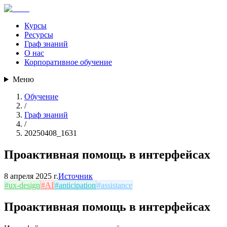
Курсы
Ресурсы
Граф знаний
О нас
Корпоративное обучение
Меню
Обучение
/
Граф знаний
/
20250408_1631
Проактивная помощь в интерфейсах
8 апреля 2025 г.
Источник
#
ux-design
#
AI
#
anticipation
#
assistance
Проактивная помощь в интерфейсах