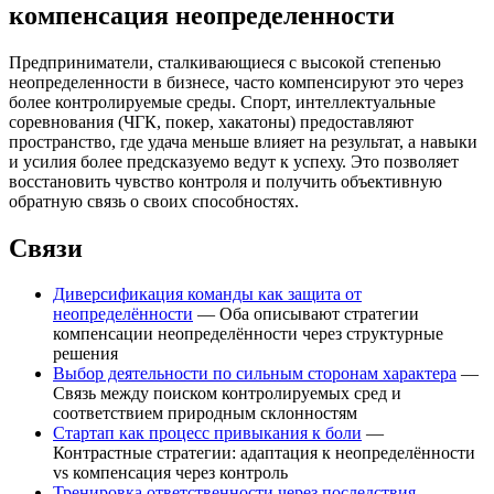
компенсация неопределенности
Предприниматели, сталкивающиеся с высокой степенью
неопределенности в бизнесе, часто компенсируют это через
более контролируемые среды. Спорт, интеллектуальные
соревнования (ЧГК, покер, хакатоны) предоставляют
пространство, где удача меньше влияет на результат, а навыки
и усилия более предсказуемо ведут к успеху. Это позволяет
восстановить чувство контроля и получить объективную
обратную связь о своих способностях.
Связи
Диверсификация команды как защита от
неопределённости
— Оба описывают стратегии
компенсации неопределённости через структурные
решения
Выбор деятельности по сильным сторонам характера
—
Связь между поиском контролируемых сред и
соответствием природным склонностям
Стартап как процесс привыкания к боли
—
Контрастные стратегии: адаптация к неопределённости
vs компенсация через контроль
Тренировка ответственности через последствия
—