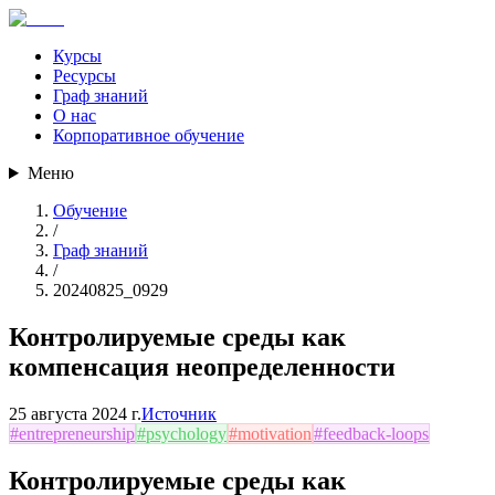
Курсы
Ресурсы
Граф знаний
О нас
Корпоративное обучение
Меню
Обучение
/
Граф знаний
/
20240825_0929
Контролируемые среды как
компенсация неопределенности
25 августа 2024 г.
Источник
#
entrepreneurship
#
psychology
#
motivation
#
feedback-loops
Контролируемые среды как