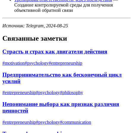
Создание контролируемой среды для получения
объективной обратной связи
Источник: Telegram, 2024-08-25
Связанные заметки
Страсть и страх как двигатели действия
#
motivation
#
psychology
#
entrepreneurship
Предпринимательство как бесконечный цикл
усилий
#
entrepreneurship
#
psychology
#
philosophy
Непонимание выбора как признак различия
ценностей
#
entrepreneurship
#
psychology
#
communication