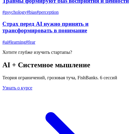
Травмы формируют bias восприятия и ценности
#
psychology
#
bias
#
perception
Страх перед AI нужно принять и
трансформировать в понимание
#
ai
#
learning
#
fear
Хотите глубже изучить
стартапы
?
AI + Системное мышление
Теория ограничений, грозовая туча, FishBanks. 6 сессий
Узнать о курсе