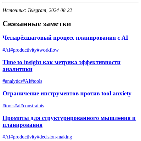
Источник: Telegram, 2024-08-22
Связанные заметки
Четырёхшаговый процесс планирования с AI
#
AI
#
productivity
#
workflow
Time to insight как метрика эффективности
аналитики
#
analytics
#
AI
#
tools
Ограничение инструментов против tool anxiety
#
tools
#
ai
#
constraints
Промпты для структурированного мышления и
планирования
#
AI
#
productivity
#
decision-making