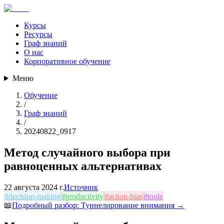
Курсы
Ресурсы
Граф знаний
О нас
Корпоративное обучение
Меню
Обучение
/
Граф знаний
/
20240822_0917
Метод случайного выбора при
равноценных альтернативах
22 августа 2024 г.
Источник
#
decision-making
#
productivity
#
action-bias
#
tools
📖
Подробный разбор:
Туннелирование внимания
→