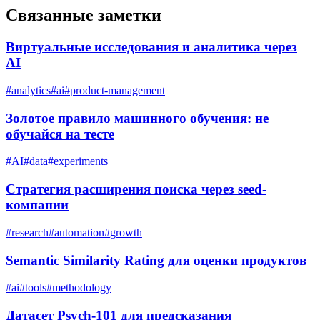
Связанные заметки
Виртуальные исследования и аналитика через
AI
#
analytics
#
ai
#
product-management
Золотое правило машинного обучения: не
обучайся на тесте
#
AI
#
data
#
experiments
Стратегия расширения поиска через seed-
компании
#
research
#
automation
#
growth
Semantic Similarity Rating для оценки продуктов
#
ai
#
tools
#
methodology
Датасет Psych-101 для предсказания