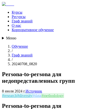
Курсы
Ресурсы
Граф знаний
О нас
Корпоративное обучение
Меню
Обучение
/
Граф знаний
/
20240708_0820
Persona-to-persona для
недопредставленных групп
8 июля 2024 г.
Источник
#
research
#
diversity
#
data
#
methodology
Persona-to-persona для