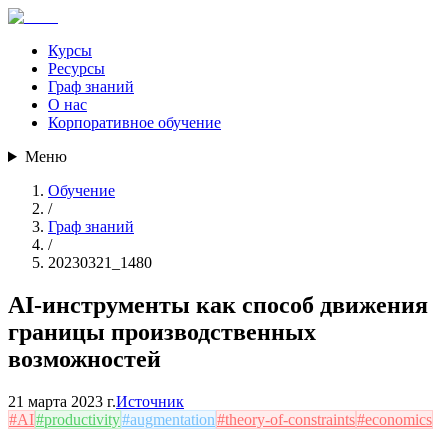
Курсы
Ресурсы
Граф знаний
О нас
Корпоративное обучение
Меню
Обучение
/
Граф знаний
/
20230321_1480
AI-инструменты как способ движения
границы производственных
возможностей
21 марта 2023 г.
Источник
#
AI
#
productivity
#
augmentation
#
theory-of-constraints
#
economics