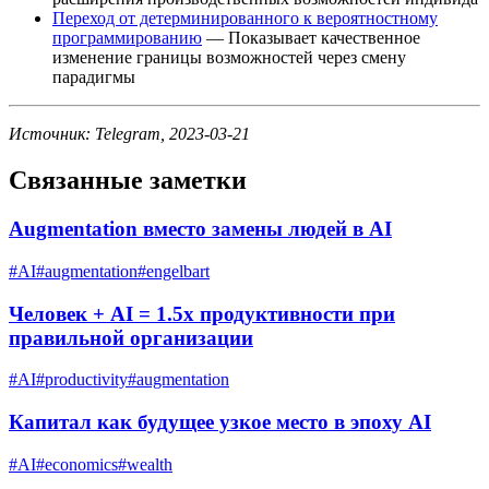
Переход от детерминированного к вероятностному
программированию
— Показывает качественное
изменение границы возможностей через смену
парадигмы
Источник: Telegram, 2023-03-21
Связанные заметки
Augmentation вместо замены людей в AI
#
AI
#
augmentation
#
engelbart
Человек + AI = 1.5x продуктивности при
правильной организации
#
AI
#
productivity
#
augmentation
Капитал как будущее узкое место в эпоху AI
#
AI
#
economics
#
wealth