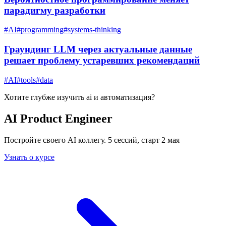
парадигму разработки
#
AI
#
programming
#
systems-thinking
Граундинг LLM через актуальные данные
решает проблему устаревших рекомендаций
#
AI
#
tools
#
data
Хотите глубже изучить
ai и автоматизация
?
AI Product Engineer
Постройте своего AI коллегу. 5 сессий, старт 2 мая
Узнать о курсе