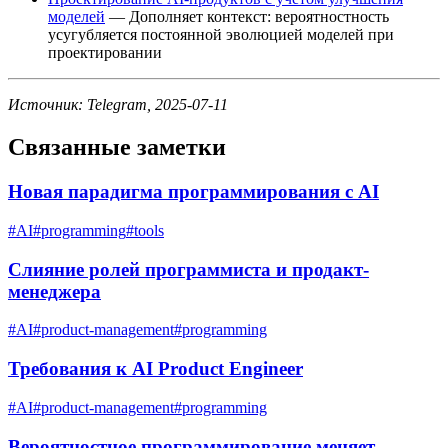
моделей
— Дополняет контекст: вероятностность
усугубляется постоянной эволюцией моделей при
проектировании
Источник: Telegram, 2025-07-11
Связанные заметки
Новая парадигма программирования с AI
#
AI
#
programming
#
tools
Слияние ролей программиста и продакт-
менеджера
#
AI
#
product-management
#
programming
Требования к AI Product Engineer
#
AI
#
product-management
#
programming
Вероятностное программирование меняет