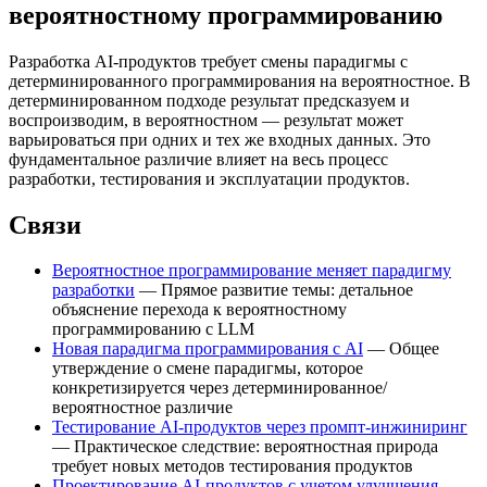
вероятностному программированию
Разработка AI-продуктов требует смены парадигмы с
детерминированного программирования на вероятностное. В
детерминированном подходе результат предсказуем и
воспроизводим, в вероятностном — результат может
варьироваться при одних и тех же входных данных. Это
фундаментальное различие влияет на весь процесс
разработки, тестирования и эксплуатации продуктов.
Связи
Вероятностное программирование меняет парадигму
разработки
— Прямое развитие темы: детальное
объяснение перехода к вероятностному
программированию с LLM
Новая парадигма программирования с AI
— Общее
утверждение о смене парадигмы, которое
конкретизируется через детерминированное/
вероятностное различие
Тестирование AI-продуктов через промпт-инжиниринг
— Практическое следствие: вероятностная природа
требует новых методов тестирования продуктов
Проектирование AI-продуктов с учетом улучшения