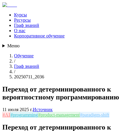
Курсы
Ресурсы
Граф знаний
О нас
Корпоративное обучение
Меню
Обучение
/
Граф знаний
/
20250711_2036
Переход от детерминированного к
вероятностному программированию
11 июля 2025 г.
Источник
#
AI
#
programming
#
product-management
#
paradigm-shift
Переход от детерминированного к