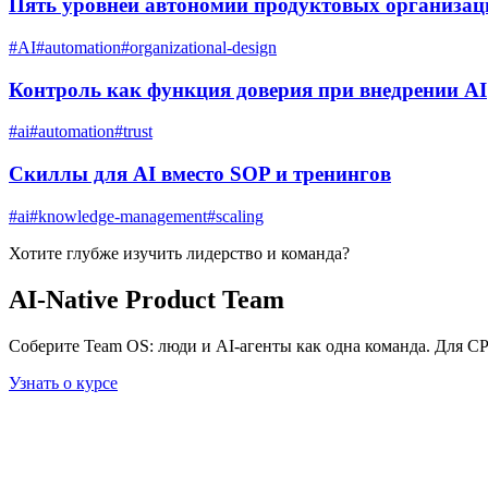
Пять уровней автономии продуктовых организац
#
AI
#
automation
#
organizational-design
Контроль как функция доверия при внедрении AI
#
ai
#
automation
#
trust
Скиллы для AI вместо SOP и тренингов
#
ai
#
knowledge-management
#
scaling
Хотите глубже изучить
лидерство и команда
?
AI-Native Product Team
Соберите Team OS: люди и AI-агенты как одна команда. Для C
Узнать о курсе