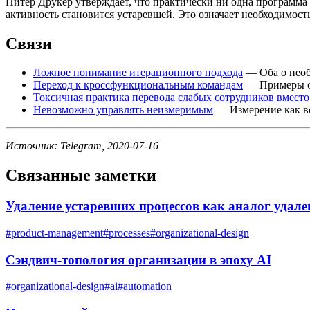
Питер Друкер утверждает, что практически ни одна программа
активность становится устаревшей. Это означает необходимос
Связи
Ложное понимание итерационного подхода
— Оба о необ
Переход к кроссфункциональным командам
— Примеры ор
Токсичная практика перевода слабых сотрудников вместо
Невозможно управлять неизмеримым
— Измерение как вс
Источник: Telegram, 2020-07-16
Связанные заметки
Удаление устаревших процессов как аналог удал
#
product-management
#
processes
#
organizational-design
Сэндвич-топология организации в эпоху AI
#
organizational-design
#
ai
#
automation