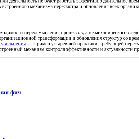
 или деятельность не будет работать эффективно длительное вр
ть встроенного механизма пересмотра и обновления всех организ
ходимости переосмысления процессов, а не механического след
ганизационной трансформации и обновления структур со вре
 увольнения
— Пример устаревшей практики, требующей пересм
троенный механизм контроля эффективности и актуальности п
ения фич