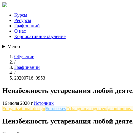
Курсы
Ресурсы
Граф знаний
О нас
Корпоративное обучение
Меню
Обучение
/
Граф знаний
/
20200716_0953
Неизбежность устаревания любой деят
16 июля 2020 г.
Источник
#
organizational-design
#
processes
#
change-management
#
continuous
Неизбежность устаревания любой деят