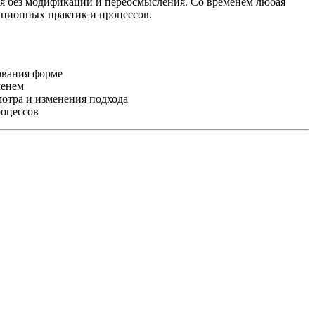
емя без модификации и переосмысления. Со временем любая
ационных практик и процессов.
ования форме
менем
отра и изменения подхода
роцессов