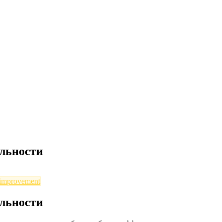
ельности
-improvement
ельности