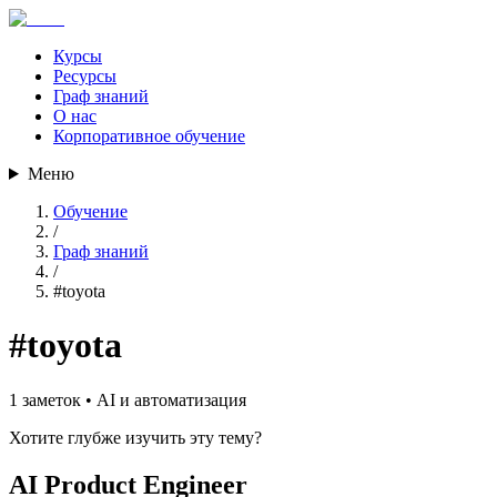
Курсы
Ресурсы
Граф знаний
О нас
Корпоративное обучение
Меню
Обучение
/
Граф знаний
/
#
toyota
#
toyota
1
заметок •
AI и автоматизация
Хотите глубже изучить эту тему?
AI Product Engineer