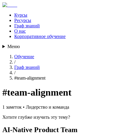
Курсы
Ресурсы
Граф знаний
О нас
Корпоративное обучение
Меню
Обучение
/
Граф знаний
/
#
team-alignment
#
team-alignment
1
заметок •
Лидерство и команда
Хотите глубже изучить эту тему?
AI-Native Product Team