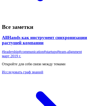
Все заметки
AllHands как инструмент синхронизации
растущей компании
#
leadership
#
communication
#
startups
#
team-alignment
март 2019 г.
Откройте для себя связи между темами
Исследовать граф знаний