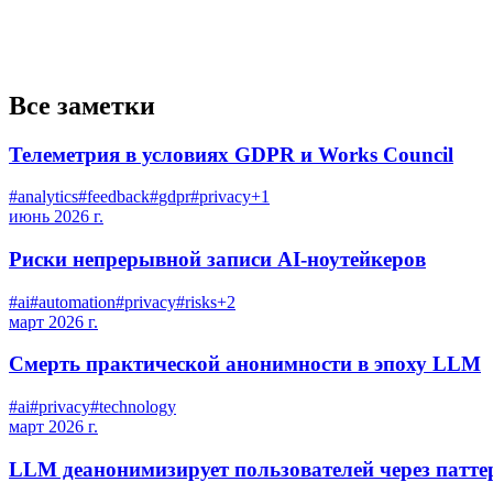
Все заметки
Телеметрия в условиях GDPR и Works Council
#
analytics
#
feedback
#
gdpr
#
privacy
+
1
июнь 2026 г.
Риски непрерывной записи AI-ноутейкеров
#
ai
#
automation
#
privacy
#
risks
+
2
март 2026 г.
Смерть практической анонимности в эпоху LLM
#
ai
#
privacy
#
technology
март 2026 г.
LLM деанонимизирует пользователей через патте