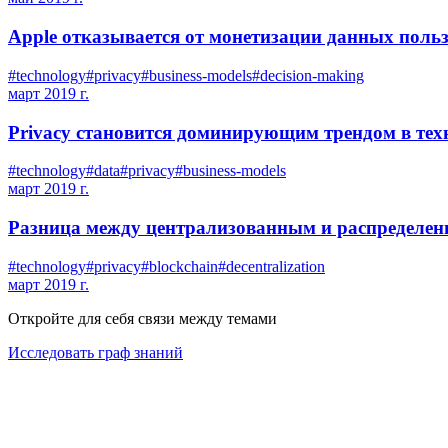
Apple отказывается от монетизации данных поль
#
technology
#
privacy
#
business-models
#
decision-making
март 2019 г.
Privacy становится доминирующим трендом в тех
#
technology
#
data
#
privacy
#
business-models
март 2019 г.
Разница между централизованным и распределе
#
technology
#
privacy
#
blockchain
#
decentralization
март 2019 г.
Откройте для себя связи между темами
Исследовать граф знаний