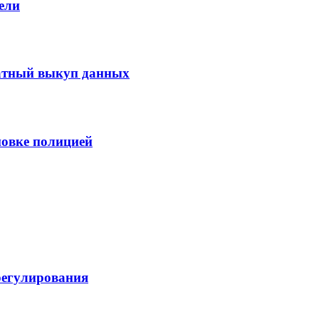
ели
ратный выкуп данных
ановке полицией
регулирования