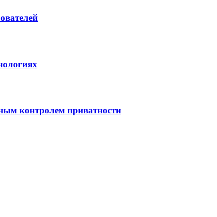
зователей
нологиях
нным контролем приватности