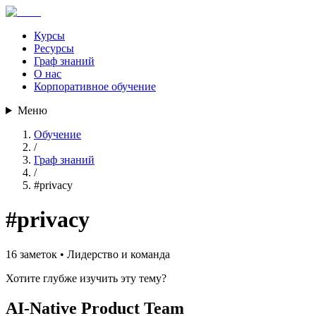
Курсы
Ресурсы
Граф знаний
О нас
Корпоративное обучение
Меню
Обучение
/
Граф знаний
/
#
privacy
#
privacy
16
заметок •
Лидерство и команда
Хотите глубже изучить эту тему?
AI-Native Product Team