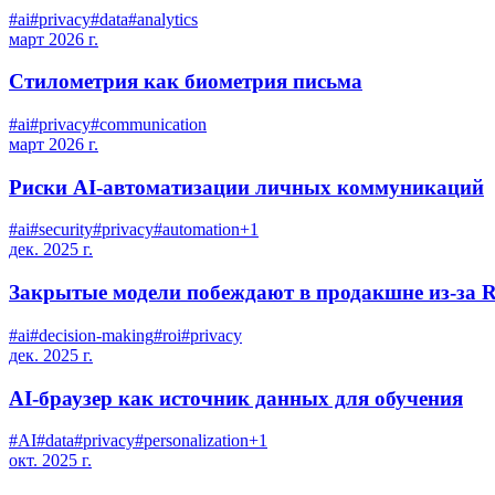
#
ai
#
privacy
#
data
#
analytics
март 2026 г.
Стилометрия как биометрия письма
#
ai
#
privacy
#
communication
март 2026 г.
Риски AI-автоматизации личных коммуникаций
#
ai
#
security
#
privacy
#
automation
+
1
дек. 2025 г.
Закрытые модели побеждают в продакшне из-за 
#
ai
#
decision-making
#
roi
#
privacy
дек. 2025 г.
AI-браузер как источник данных для обучения
#
AI
#
data
#
privacy
#
personalization
+
1
окт. 2025 г.