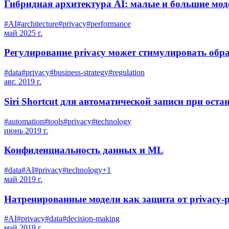
Гибридная архитектура AI: малые и большие мод
#
AI
#
architecture
#
privacy
#
performance
май 2025 г.
Регулирование privacy может стимулировать об
#
data
#
privacy
#
business-strategy
#
regulation
авг. 2019 г.
Siri Shortcut для автоматической записи при ост
#
automation
#
tools
#
privacy
#
technology
июнь 2019 г.
Конфиденциальность данных и ML
#
data
#
AI
#
privacy
#
technology
+
1
май 2019 г.
Натренированные модели как защита от privacy-
#
AI
#
privacy
#
data
#
decision-making
май 2019 г.