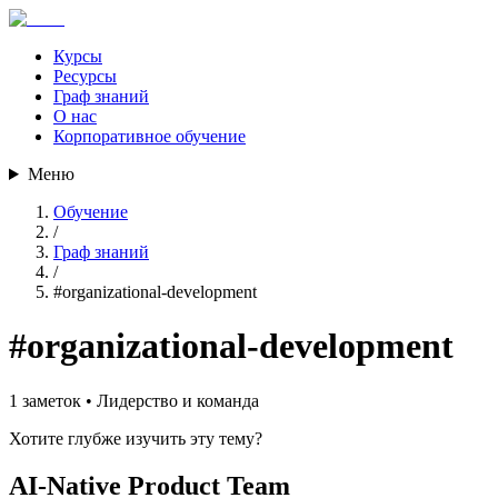
Курсы
Ресурсы
Граф знаний
О нас
Корпоративное обучение
Меню
Обучение
/
Граф знаний
/
#
organizational-development
#
organizational-development
1
заметок •
Лидерство и команда
Хотите глубже изучить эту тему?
AI-Native Product Team