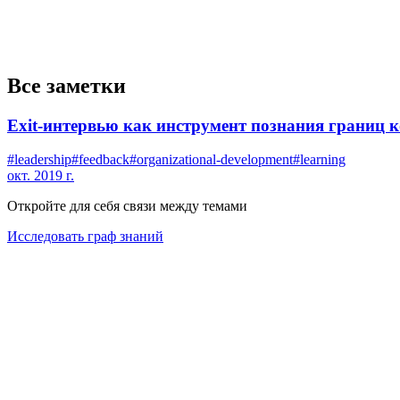
Все заметки
Exit-интервью как инструмент познания границ 
#
leadership
#
feedback
#
organizational-development
#
learning
окт. 2019 г.
Откройте для себя связи между темами
Исследовать граф знаний