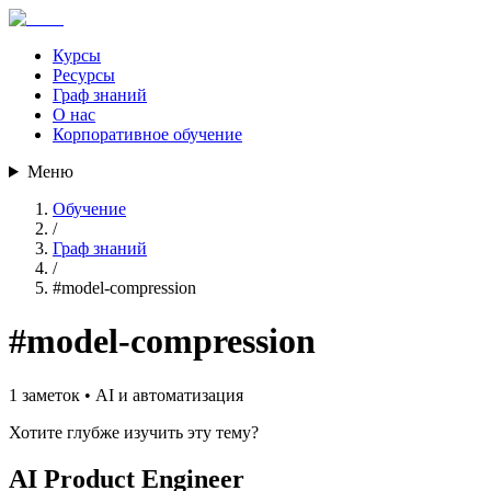
Курсы
Ресурсы
Граф знаний
О нас
Корпоративное обучение
Меню
Обучение
/
Граф знаний
/
#
model-compression
#
model-compression
1
заметок •
AI и автоматизация
Хотите глубже изучить эту тему?
AI Product Engineer