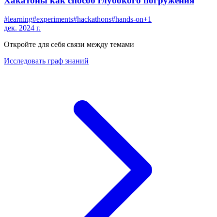
Хакатоны как способ глубокого погружения
#
learning
#
experiments
#
hackathons
#
hands-on
+
1
дек. 2024 г.
Откройте для себя связи между темами
Исследовать граф знаний