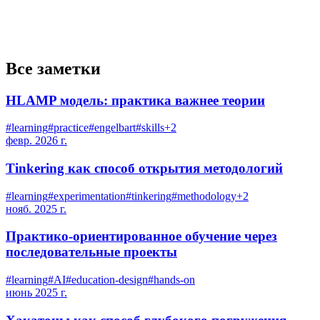
Все заметки
HLAMP модель: практика важнее теории
#
learning
#
practice
#
engelbart
#
skills
+
2
февр. 2026 г.
Tinkering как способ открытия методологий
#
learning
#
experimentation
#
tinkering
#
methodology
+
2
нояб. 2025 г.
Практико-ориентированное обучение через
последовательные проекты
#
learning
#
AI
#
education-design
#
hands-on
июнь 2025 г.