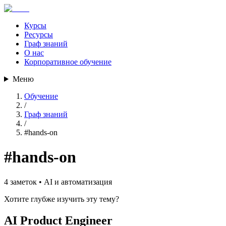
Курсы
Ресурсы
Граф знаний
О нас
Корпоративное обучение
Меню
Обучение
/
Граф знаний
/
#
hands-on
#
hands-on
4
заметок •
AI и автоматизация
Хотите глубже изучить эту тему?
AI Product Engineer