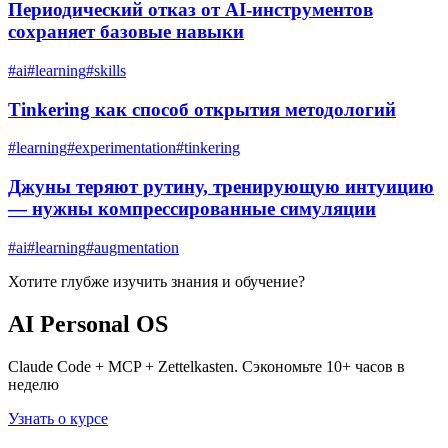
Периодический отказ от AI-инструментов
сохраняет базовые навыки
#
ai
#
learning
#
skills
Tinkering как способ открытия методологий
#
learning
#
experimentation
#
tinkering
Джуны теряют рутину, тренирующую интуицию
— нужны компрессированные симуляции
#
ai
#
learning
#
augmentation
Хотите глубже изучить
знания и обучение
?
AI Personal OS
Claude Code + MCP + Zettelkasten. Сэкономьте 10+ часов в
неделю
Узнать о курсе