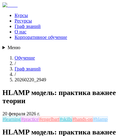
Курсы
Ресурсы
Граф знаний
О нас
Корпоративное обучение
Меню
Обучение
/
Граф знаний
/
20260220_2949
HLAMP модель: практика важнее
теории
20 февраля 2026 г.
#
learning
#
practice
#
engelbart
#
skills
#
hands-on
#
hlamp
HLAMP модель: практика важнее