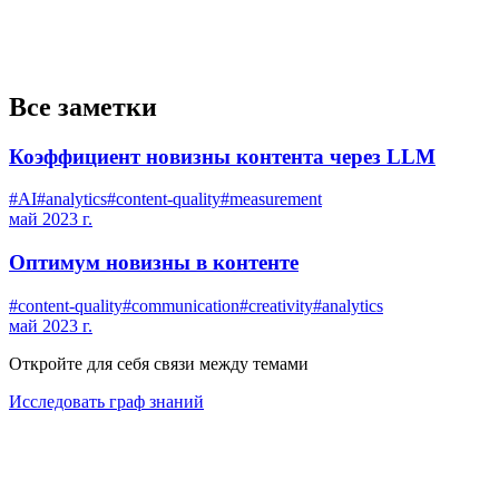
Все заметки
Коэффициент новизны контента через LLM
#
AI
#
analytics
#
content-quality
#
measurement
май 2023 г.
Оптимум новизны в контенте
#
content-quality
#
communication
#
creativity
#
analytics
май 2023 г.
Откройте для себя связи между темами
Исследовать граф знаний