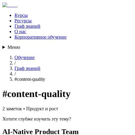
Курсы
Ресурсы
Граф знаний
О нас
Корпоративное обучение
Меню
Обучение
/
Граф знаний
/
#
content-quality
#
content-quality
2
заметок •
Продукт и рост
Хотите глубже изучить эту тему?
AI-Native Product Team