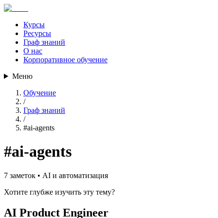
Курсы
Ресурсы
Граф знаний
О нас
Корпоративное обучение
Меню
Обучение
/
Граф знаний
/
#
ai-agents
#
ai-agents
7
заметок •
AI и автоматизация
Хотите глубже изучить эту тему?
AI Product Engineer