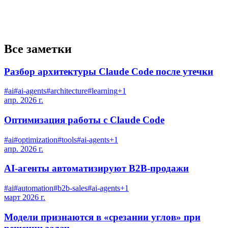
Все заметки
Разбор архитектуры Claude Code после утечки
#
ai
#
ai-agents
#
architecture
#
learning
+
1
апр. 2026 г.
Оптимизация работы с Claude Code
#
ai
#
optimization
#
tools
#
ai-agents
+
1
апр. 2026 г.
AI-агенты автоматизируют B2B-продажи
#
ai
#
automation
#
b2b-sales
#
ai-agents
+
1
март 2026 г.
Модели признаются в «срезании углов» при