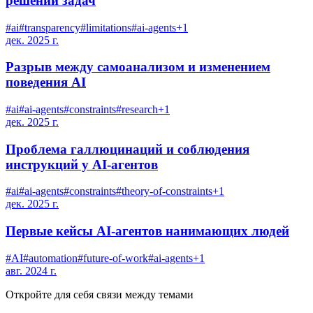
решении задач
#
ai
#
transparency
#
limitations
#
ai-agents
+
1
дек. 2025 г.
Разрыв между самоанализом и изменением
поведения AI
#
ai
#
ai-agents
#
constraints
#
research
+
1
дек. 2025 г.
Проблема галлюцинаций и соблюдения
инструкций у AI-агентов
#
ai
#
ai-agents
#
constraints
#
theory-of-constraints
+
1
дек. 2025 г.
Первые кейсы AI-агентов нанимающих людей
#
AI
#
automation
#
future-of-work
#
ai-agents
+
1
авг. 2024 г.
Откройте для себя связи между темами