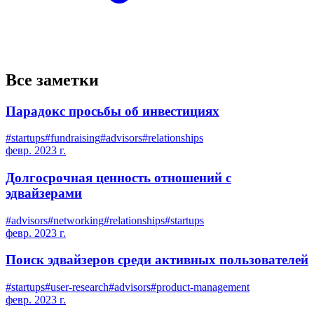
Все заметки
Парадокс просьбы об инвестициях
#
startups
#
fundraising
#
advisors
#
relationships
февр. 2023 г.
Долгосрочная ценность отношений с
эдвайзерами
#
advisors
#
networking
#
relationships
#
startups
февр. 2023 г.
Поиск эдвайзеров среди активных пользователей
#
startups
#
user-research
#
advisors
#
product-management
февр. 2023 г.