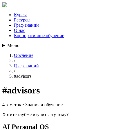
Курсы
Ресурсы
Граф знаний
О нас
Корпоративное обучение
Меню
Обучение
/
Граф знаний
/
#
advisors
#
advisors
4
заметок •
Знания и обучение
Хотите глубже изучить эту тему?
AI Personal OS