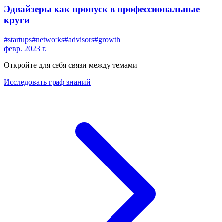
Эдвайзеры как пропуск в профессиональные
круги
#
startups
#
networks
#
advisors
#
growth
февр. 2023 г.
Откройте для себя связи между темами
Исследовать граф знаний