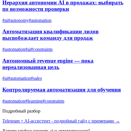
Иерархия автономии AI в продажах: выбирать
по возможности проверки
#
ai
#
autonomy
#
automation
Автоматизация квалификации лидов
высвобождает команду для продаж
#
automation
#
ai
#
constraints
Автономный revenue engine — пока
нереализованная цель
#
ai
#
automation
#
sales
Контролируемая автоматизация для обучения
#
automation
#
learning
#
constraints
Подробный разбор
Telegram + AI-ассистент
- подробный гайд с примерами →
Хотите глубже изучить
ai и автоматизация
?