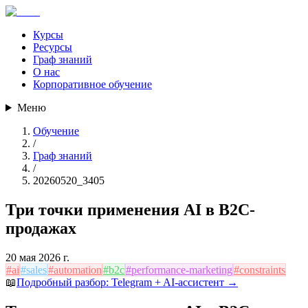
Курсы
Ресурсы
Граф знаний
О нас
Корпоративное обучение
Меню
Обучение
/
Граф знаний
/
20260520_3405
Три точки применения AI в B2C-
продажах
20 мая 2026 г.
#
ai
#
sales
#
automation
#
b2c
#
performance-marketing
#
constraints
📖
Подробный разбор:
Telegram + AI-ассистент
→