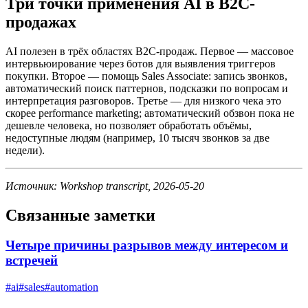
Три точки применения AI в B2C-
продажах
AI полезен в трёх областях B2C-продаж. Первое — массовое
интервьюирование через ботов для выявления триггеров
покупки. Второе — помощь Sales Associate: запись звонков,
автоматический поиск паттернов, подсказки по вопросам и
интерпретация разговоров. Третье — для низкого чека это
скорее performance marketing; автоматический обзвон пока не
дешевле человека, но позволяет обработать объёмы,
недоступные людям (например, 10 тысяч звонков за две
недели).
Источник: Workshop transcript, 2026-05-20
Связанные заметки
Четыре причины разрывов между интересом и
встречей
#
ai
#
sales
#
automation