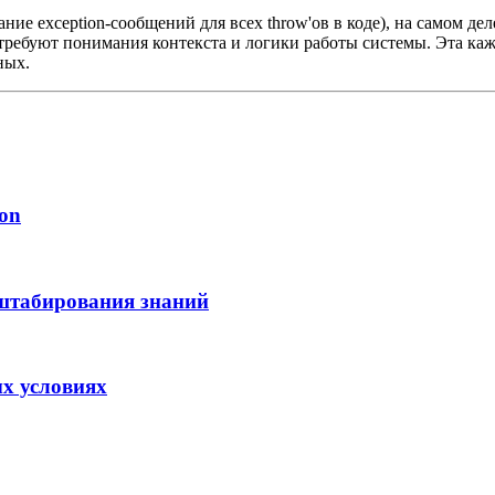
ание exception-сообщений для всех throw'ов в коде), на самом д
 требуют понимания контекста и логики работы системы. Эта ка
ных.
on
штабирования знаний
х условиях