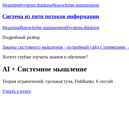
#
learning
#
systems-thinking
#
knowledge-management
Система из пяти потоков информации
#
learning
#
knowledge-management
#
systems-thinking
Подробный разбор
Законы системного мышления
- подробный гайд с примерами
Хотите глубже изучить
знания и обучение
?
AI + Системное мышление
Теория ограничений, грозовая туча, FishBanks. 6 сессий
Узнать о курсе