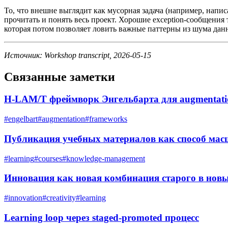
То, что внешне выглядит как мусорная задача (например, напис
прочитать и понять весь проект. Хорошие exception-сообщения
которая потом позволяет ловить важные паттерны из шума дан
Источник: Workshop transcript, 2026-05-15
Связанные заметки
H-LAM/T фреймворк Энгельбарта для augmentati
#
engelbart
#
augmentation
#
frameworks
Публикация учебных материалов как способ мас
#
learning
#
courses
#
knowledge-management
Инновация как новая комбинация старого в новы
#
innovation
#
creativity
#
learning
Learning loop через staged-promoted процесс