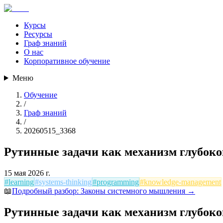
Курсы
Ресурсы
Граф знаний
О нас
Корпоративное обучение
Меню
Обучение
/
Граф знаний
/
20260515_3368
Рутинные задачи как механизм глубоко
15 мая 2026 г.
#
learning
#
systems-thinking
#
programming
#
knowledge-management
📖
Подробный разбор:
Законы системного мышления
→
Рутинные задачи как механизм глубоко