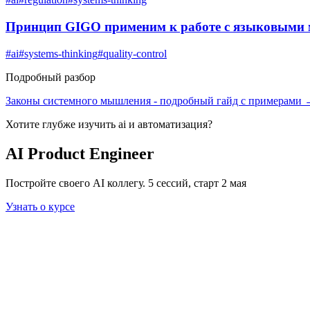
Принцип GIGO применим к работе с языковыми
#
ai
#
systems-thinking
#
quality-control
Подробный разбор
Законы системного мышления
- подробный гайд с примерами
Хотите глубже изучить
ai и автоматизация
?
AI Product Engineer
Постройте своего AI коллегу. 5 сессий, старт 2 мая
Узнать о курсе