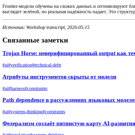
Frontier-модели обучены на схожих данных и оптимизируют бл
выглядит зелёной, но реальная надёжность падает. Это струк
Источник: Workshop transcript, 2026-05-15
Связанные заметки
Trojan Horse: неверифицированный output как те
#
ai
#
verification
#
technical-debt
Атрибуты инструментов скрыты от модели
#
ai
#
harness
#
constraints
Path dependence в рассуждениях языковых моделе
#
ai
#
systems-thinking
#
constraints
Федерализм создаёт пятнистую карту AI-развити
#
ai
#
regulation
#
systems-thinking