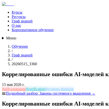
Курсы
Ресурсы
Граф знаний
О нас
Корпоративное обучение
Меню
Обучение
/
Граф знаний
/
20260515_3360
Коррелированные ошибки AI-моделей к
15 мая 2026 г.
#
ai
#
constraints
#
verification
#
systems-thinking
📖
Подробный разбор:
Законы системного мышления
→
Коррелированные ошибки AI-моделей к