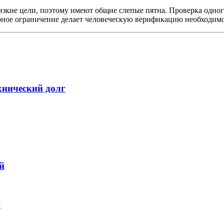
изкие цели, поэтому имеют общие слепые пятна. Проверка одно
турное ограничение делает человеческую верификацию необходим
хнический долг
й
я