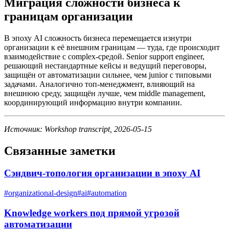
Миграция сложности бизнеса к
границам организации
В эпоху AI сложность бизнеса перемещается изнутри
организации к её внешним границам — туда, где происходит
взаимодействие с complex-средой. Senior support engineer,
решающий нестандартные кейсы и ведущий переговоры,
защищён от автоматизации сильнее, чем junior с типовыми
задачами. Аналогично топ-менеджмент, влияющий на
внешнюю среду, защищён лучше, чем middle management,
координирующий информацию внутри компании.
Источник: Workshop transcript, 2026-05-15
Связанные заметки
Сэндвич-топология организации в эпоху AI
#
organizational-design
#
ai
#
automation
Knowledge workers под прямой угрозой
автоматизации