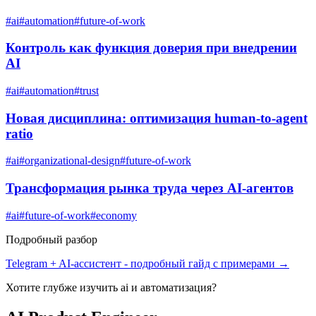
#
ai
#
automation
#
future-of-work
Контроль как функция доверия при внедрении
AI
#
ai
#
automation
#
trust
Новая дисциплина: оптимизация human-to-agent
ratio
#
ai
#
organizational-design
#
future-of-work
Трансформация рынка труда через AI-агентов
#
ai
#
future-of-work
#
economy
Подробный разбор
Telegram + AI-ассистент
- подробный гайд с примерами →
Хотите глубже изучить
ai и автоматизация
?