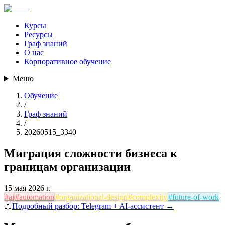
Курсы
Ресурсы
Граф знаний
О нас
Корпоративное обучение
Меню
Обучение
/
Граф знаний
/
20260515_3340
Миграция сложности бизнеса к
границам организации
15 мая 2026 г.
#
ai
#
automation
#
organizational-design
#
complexity
#
future-of-work
📖
Подробный разбор:
Telegram + AI-ассистент
→