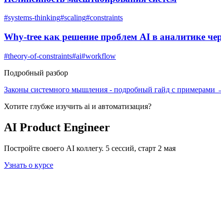
#
systems-thinking
#
scaling
#
constraints
Why-tree как решение проблем AI в аналитике че
#
theory-of-constraints
#
ai
#
workflow
Подробный разбор
Законы системного мышления
- подробный гайд с примерами
Хотите глубже изучить
ai и автоматизация
?
AI Product Engineer
Постройте своего AI коллегу. 5 сессий, старт 2 мая
Узнать о курсе