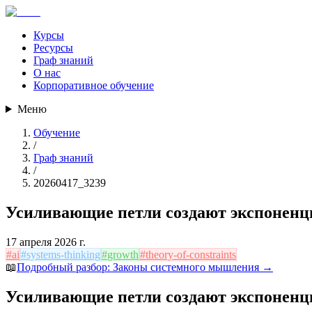
Курсы
Ресурсы
Граф знаний
О нас
Корпоративное обучение
Меню
Обучение
/
Граф знаний
/
20260417_3239
Усиливающие петли создают экспоненц
17 апреля 2026 г.
#
ai
#
systems-thinking
#
growth
#
theory-of-constraints
📖
Подробный разбор:
Законы системного мышления
→
Усиливающие петли создают экспоненц