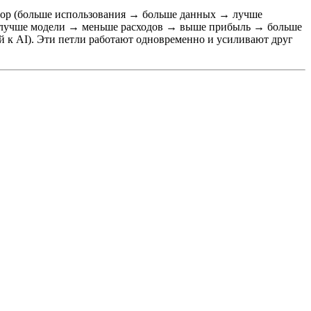
 loop (больше использования → больше данных → лучше
p (лучше модели → меньше расходов → выше прибыль → больше
й к AI). Эти петли работают одновременно и усиливают друг