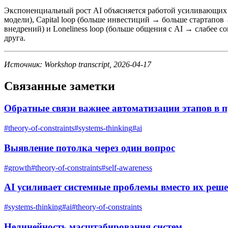
Экспоненциальный рост AI объясняется работой усиливающих п
модели), Capital loop (больше инвестиций → больше стартап
внедрений) и Loneliness loop (больше общения с AI → слабее
друга.
Источник: Workshop transcript, 2026-04-17
Связанные заметки
Обратные связи важнее автоматизации этапов в 
#
theory-of-constraints
#
systems-thinking
#
ai
Выявление потолка через один вопрос
#
growth
#
theory-of-constraints
#
self-awareness
AI усиливает системные проблемы вместо их реш
#
systems-thinking
#
ai
#
theory-of-constraints
Нелинейность масштабирования систем