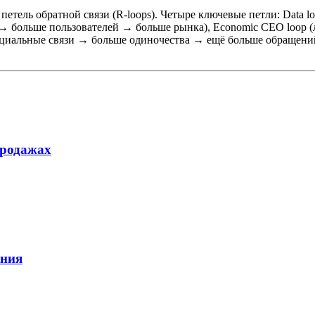
етель обратной связи (R-loops). Четыре ключевые петли: Data
ов → больше пользователей → больше рынка), Economic CEO loo
 социальные связи → больше одиночества → ещё больше обращени
продажах
ения