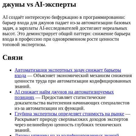
джуны vs AI-эксперты
AI создаёт интересную бифуркацию в программировании:
барьер входа для джунов падает из-за автоматизации базовых
задач, а зарплаты AI-исследователей достигают нереальных
высот. Это демонстрирует общий паттерн: снижение барьера
входа в профессию при одновременном росте ценности
топовой экспертизы.
Связи
Автоматизация экспертных задач снижает барьеры
входа
— Объясняет экономический механизм снижения
ценности труда при автоматизации кодифицированных
знаний.
AI снижает найм джунов на автоматизируемых
позициях
— Предоставляет статистические
доказательства вытеснения начинающих специалистов
из-за автоматизации их функций.
Глубина экспертизы определяет стоимость на рынке
—
Раскрывает природу сверхвысоких доходов экспертов
через нелинейную ценность глубоких технических
знаний.
Джуны уязвимы из-за кодифицированных знаний
—