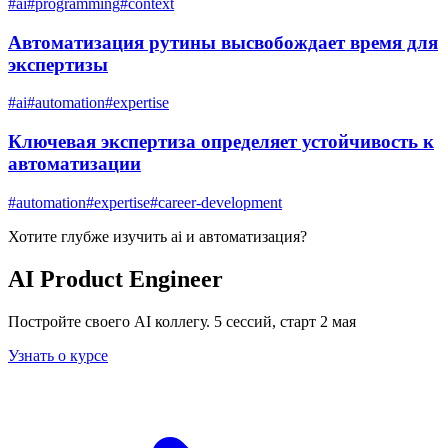
#
ai
#
programming
#
context
Автоматизация рутины высвобождает время для
экспертизы
#
ai
#
automation
#
expertise
Ключевая экспертиза определяет устойчивость к
автоматизации
#
automation
#
expertise
#
career-development
Хотите глубже изучить
ai и автоматизация
?
AI Product Engineer
Постройте своего AI коллегу. 5 сессий, старт 2 мая
Узнать о курсе