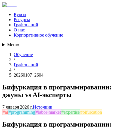
Курсы
Ресурсы
Граф знаний
О нас
Корпоративное обучение
Меню
Обучение
/
Граф знаний
/
20260107_2604
Бифуркация в программировании:
джуны vs AI-эксперты
7 января 2026 г.
Источник
#
ai
#
programming
#
labor-market
#
expertise
#
bifurcation
Бифуркация в программировании: